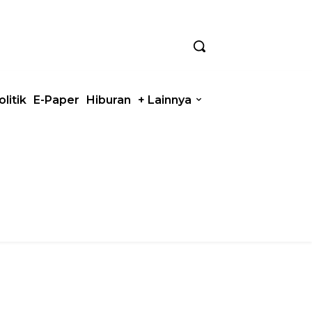
olitik
E-Paper
Hiburan
+ Lainnya