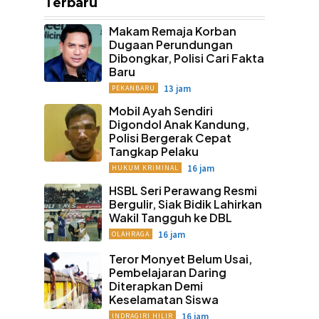
Terbaru
Makam Remaja Korban
Dugaan Perundungan
Dibongkar, Polisi Cari Fakta
Baru
13 jam
PEKANBARU
Mobil Ayah Sendiri
Digondol Anak Kandung,
Polisi Bergerak Cepat
Tangkap Pelaku
16 jam
HUKUM KRIMINAL
HSBL Seri Perawang Resmi
Bergulir, Siak Bidik Lahirkan
Wakil Tangguh ke DBL
16 jam
OLAHRAGA
Teror Monyet Belum Usai,
Pembelajaran Daring
Diterapkan Demi
Keselamatan Siswa
16 jam
INDRAGIRI HILIR