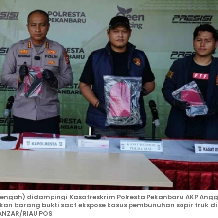
engah) didampingi Kasatreskrim Polresta Pekanbaru AKP Angg
kan barang bukti saat ekspose kasus pembunuhan sopir truk di
ANZAR/RIAU POS