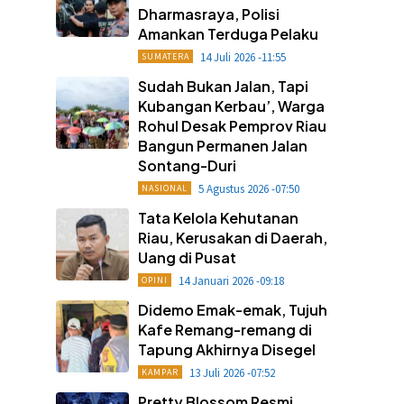
Dharmasraya, Polisi
Amankan Terduga Pelaku
14 Juli 2026 -11:55
SUMATERA
Sudah Bukan Jalan, Tapi
Kubangan Kerbau’, Warga
Rohul Desak Pemprov Riau
Bangun Permanen Jalan
Sontang-Duri
5 Agustus 2026 -07:50
NASIONAL
Tata Kelola Kehutanan
Riau, Kerusakan di Daerah,
Uang di Pusat
14 Januari 2026 -09:18
OPINI
Didemo Emak-emak, Tujuh
Kafe Remang-remang di
Tapung Akhirnya Disegel
13 Juli 2026 -07:52
KAMPAR
Pretty Blossom Resmi