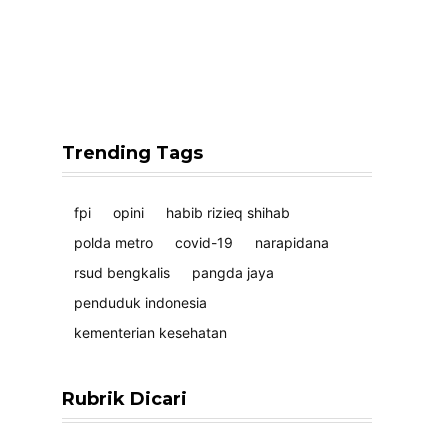
Trending Tags
fpi
opini
habib rizieq shihab
polda metro
covid-19
narapidana
rsud bengkalis
pangda jaya
penduduk indonesia
kementerian kesehatan
Rubrik Dicari