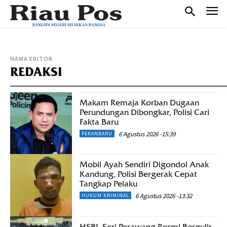
NAMA EDITOR
REDAKSI
Makam Remaja Korban Dugaan
Perundungan Dibongkar, Polisi Cari
Fakta Baru
6 Agustus 2026 -15:39
PEKANBARU
Mobil Ayah Sendiri Digondol Anak
Kandung, Polisi Bergerak Cepat
Tangkap Pelaku
6 Agustus 2026 -13:32
HUKUM KRIMINAL
HSBL Seri Perawang Resmi Bergulir,