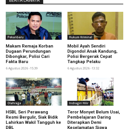
BERITA LAINNYA
Pekanbaru
Hukum Kriminal
Makam Remaja Korban
Mobil Ayah Sendiri
Dugaan Perundungan
Digondol Anak Kandung,
Dibongkar, Polisi Cari
Polisi Bergerak Cepat
Fakta Baru
Tangkap Pelaku
6 Agustus 2026 -15:39
6 Agustus 2026 -13:32
Olahraga
Indragiri Hilir
HSBL Seri Perawang
Teror Monyet Belum Usai,
Resmi Bergulir, Siak Bidik
Pembelajaran Daring
Lahirkan Wakil Tangguh ke
Diterapkan Demi
DBL
Keselamatan Siswa