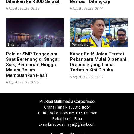
Dilarikan ke RSUD Selasih
Berhasil Ditangkap
6 Agustus 2026 -08:35
6 Agustus 2026 -08:14
Siak
Pekanbaru
Pelajar SMP Tenggelam
Kabar Baik! Jalan Teratai
Saat Berenang di Sungai
Pekanbaru Mulai Dibenahi,
Siak, Pencarian Hingga
Drainase yang Lama
Malam Belum
Tertutup Kini Dibuka
Membuahkan Hasil
5 Agustus 2026 -10:37
6 Agustus 2026 -07:53
PT. Riau Multimedia Corporindo
Graha Pena Riau, 3rd floor
Jl. HR Soebrantas KM 10.5 Tampan
Pekanbaru - Riau
E-mail:riaupos.maya@gmail.com