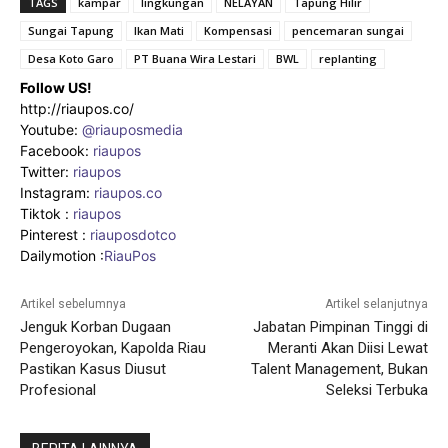
TAGS
kampar
lingkungan
NELAYAN
Tapung Hilir
Sungai Tapung
Ikan Mati
Kompensasi
pencemaran sungai
Desa Koto Garo
PT Buana Wira Lestari
BWL
replanting
Follow US!
http://riaupos.co/
Youtube:
@riauposmedia
Facebook:
riaupos
Twitter:
riaupos
Instagram:
riaupos.co
Tiktok :
riaupos
Pinterest :
riauposdotco
Dailymotion :
RiauPos
Artikel sebelumnya
Artikel selanjutnya
Jenguk Korban Dugaan
Jabatan Pimpinan Tinggi di
Pengeroyokan, Kapolda Riau
Meranti Akan Diisi Lewat
Pastikan Kasus Diusut
Talent Management, Bukan
Profesional
Seleksi Terbuka