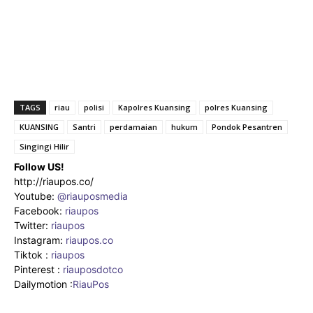
TAGS
riau
polisi
Kapolres Kuansing
polres Kuansing
KUANSING
Santri
perdamaian
hukum
Pondok Pesantren
Singingi Hilir
Follow US!
http://riaupos.co/
Youtube:
@riauposmedia
Facebook:
riaupos
Twitter:
riaupos
Instagram:
riaupos.co
Tiktok :
riaupos
Pinterest :
riauposdotco
Dailymotion :
RiauPos