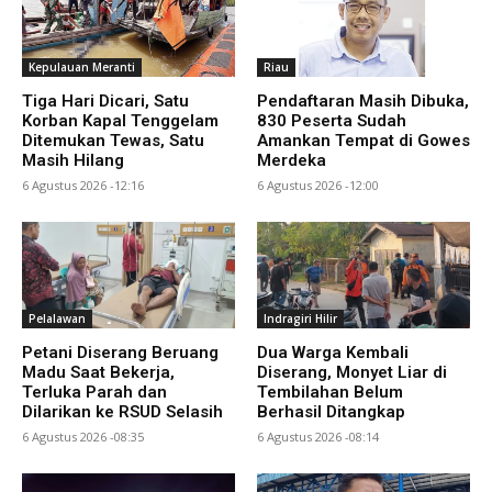
Kepulauan Meranti
Riau
Tiga Hari Dicari, Satu
Pendaftaran Masih Dibuka,
Korban Kapal Tenggelam
830 Peserta Sudah
Ditemukan Tewas, Satu
Amankan Tempat di Gowes
Masih Hilang
Merdeka
6 Agustus 2026 -12:16
6 Agustus 2026 -12:00
Pelalawan
Indragiri Hilir
Petani Diserang Beruang
Dua Warga Kembali
Madu Saat Bekerja,
Diserang, Monyet Liar di
Terluka Parah dan
Tembilahan Belum
Dilarikan ke RSUD Selasih
Berhasil Ditangkap
6 Agustus 2026 -08:35
6 Agustus 2026 -08:14