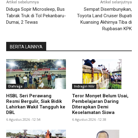
Artikel sebelumnya
Artikel selanjutnya
Diduga Sopir Microsleep, Bus
Sempat Disembunyikan,
Tabrak Truk di Tol Pekanbaru-
Toyota Land Cruiser Bupati
Dumai, 2 Tewas
Kuansing Akhirnya Tiba di
Rupbasan KPK
BERITA LAINNYA
Olahraga
Indragiri Hilir
HSBL Seri Perawang
Teror Monyet Belum Usai,
Resmi Bergulir, Siak Bidik
Pembelajaran Daring
Lahirkan Wakil Tangguh ke
Diterapkan Demi
DBL
Keselamatan Siswa
6 Agustus 2026 -12:54
6 Agustus 2026 -12:38