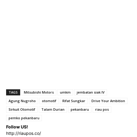
TAGS
Mitsubishi Motors
umkm
jembatan siak IV
Agung Nugroho
otomotif
Rifat Sungkar
Drive Your Ambition
Sirkuit Otomotif
Talam Durian
pekanbaru
riau pos
pemko pekanbaru
Follow US!
http://riaupos.co/