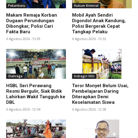
Pekanbaru
Hukum Kriminal
Makam Remaja Korban
Mobil Ayah Sendiri
Dugaan Perundungan
Digondol Anak Kandung,
Dibongkar, Polisi Cari
Polisi Bergerak Cepat
Fakta Baru
Tangkap Pelaku
6 Agustus 2026 -15:39
6 Agustus 2026 -13:32
Olahraga
Indragiri Hilir
HSBL Seri Perawang
Teror Monyet Belum Usai,
Resmi Bergulir, Siak Bidik
Pembelajaran Daring
Lahirkan Wakil Tangguh ke
Diterapkan Demi
DBL
Keselamatan Siswa
6 Agustus 2026 -12:54
6 Agustus 2026 -12:38