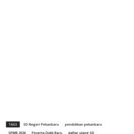
TAGS
SD Negeri Pekanbaru
pendidikan pekanbaru
SPMB 2026
Peserta Didik Baru
daftar ulang SD