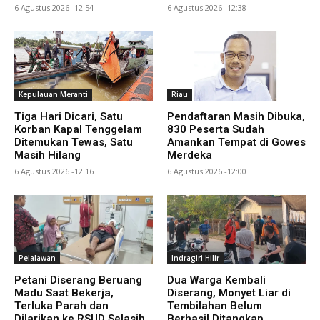
6 Agustus 2026 -12:54
6 Agustus 2026 -12:38
Kepulauan Meranti
Riau
Tiga Hari Dicari, Satu
Pendaftaran Masih Dibuka,
Korban Kapal Tenggelam
830 Peserta Sudah
Ditemukan Tewas, Satu
Amankan Tempat di Gowes
Masih Hilang
Merdeka
6 Agustus 2026 -12:16
6 Agustus 2026 -12:00
Pelalawan
Indragiri Hilir
Petani Diserang Beruang
Dua Warga Kembali
Madu Saat Bekerja,
Diserang, Monyet Liar di
Terluka Parah dan
Tembilahan Belum
Dilarikan ke RSUD Selasih
Berhasil Ditangkap