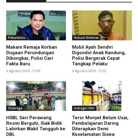
Pekanbaru
Hukum Kriminal
Makam Remaja Korban
Mobil Ayah Sendiri
Dugaan Perundungan
Digondol Anak Kandung,
Dibongkar, Polisi Cari
Polisi Bergerak Cepat
Fakta Baru
Tangkap Pelaku
6 Agustus 2026 -15:39
6 Agustus 2026 -13:32
Olahraga
Indragiri Hilir
HSBL Seri Perawang
Teror Monyet Belum Usai,
Resmi Bergulir, Siak Bidik
Pembelajaran Daring
Lahirkan Wakil Tangguh ke
Diterapkan Demi
DBL
Keselamatan Siswa