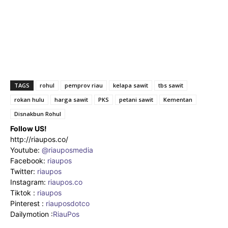
TAGS
rohul
pemprov riau
kelapa sawit
tbs sawit
rokan hulu
harga sawit
PKS
petani sawit
Kementan
Disnakbun Rohul
Follow US!
http://riaupos.co/
Youtube:
@riauposmedia
Facebook:
riaupos
Twitter:
riaupos
Instagram:
riaupos.co
Tiktok :
riaupos
Pinterest :
riauposdotco
Dailymotion :
RiauPos