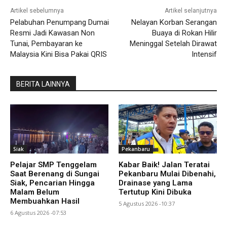
Artikel sebelumnya
Artikel selanjutnya
Pelabuhan Penumpang Dumai
Nelayan Korban Serangan
Resmi Jadi Kawasan Non
Buaya di Rokan Hilir
Tunai, Pembayaran ke
Meninggal Setelah Dirawat
Malaysia Kini Bisa Pakai QRIS
Intensif
BERITA LAINNYA
Siak
Pekanbaru
Pelajar SMP Tenggelam
Kabar Baik! Jalan Teratai
Saat Berenang di Sungai
Pekanbaru Mulai Dibenahi,
Siak, Pencarian Hingga
Drainase yang Lama
Malam Belum
Tertutup Kini Dibuka
Membuahkan Hasil
5 Agustus 2026 -10:37
6 Agustus 2026 -07:53