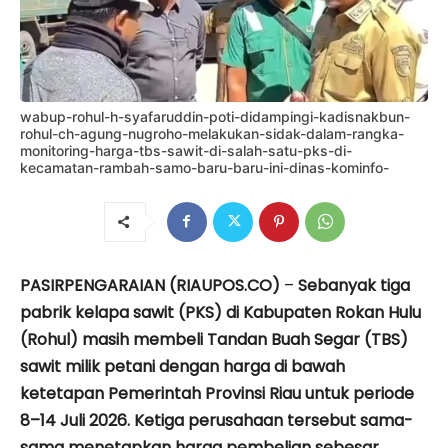
wabup-rohul-h-syafaruddin-poti-didampingi-kadisnakbun-
rohul-ch-agung-nugroho-melakukan-sidak-dalam-rangka-
monitoring-harga-tbs-sawit-di-salah-satu-pks-di-
kecamatan-rambah-samo-baru-baru-ini-dinas-kominfo-
PASIRPENGARAIAN (RIAUPOS.CO)
–
Sebanyak tiga
pabrik kelapa sawit (PKS) di Kabupaten Rokan Hulu
(Rohul) masih membeli Tandan Buah Segar (TBS)
sawit milik petani dengan harga di bawah
ketetapan Pemerintah Provinsi Riau untuk periode
8–14 Juli 2026. Ketiga perusahaan tersebut sama-
sama menetapkan harga pembelian sebesar