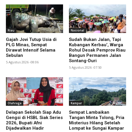
Riau
Nasional
Gajah Jovi Tutup Usia di
Sudah Bukan Jalan, Tapi
PLG Minas, Sempat
Kubangan Kerbau’, Warga
Dirawat Intensif Selama
Rohul Desak Pemprov Riau
Sebulan
Bangun Permanen Jalan
Sontang-Duri
5 Agustus 2026 -08:06
5 Agustus 2026 -07:50
Olahraga
Kampar
Delapan Sekolah Siap Adu
Sempat Lambaikan
Gengsi di HSBL Siak Series
Tangan Minta Tolong, Pria
2026, Bupati Afni
Misterius Hilang Setelah
Dijadwalkan Hadir
Lompat ke Sungai Kampar