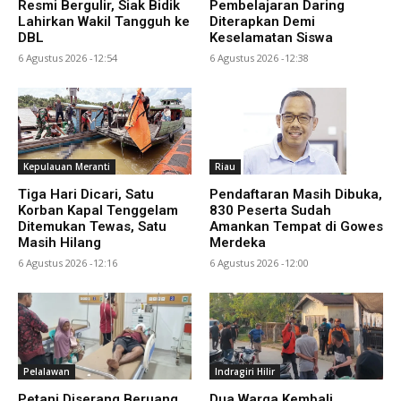
Resmi Bergulir, Siak Bidik
Pembelajaran Daring
Lahirkan Wakil Tangguh ke
Diterapkan Demi
DBL
Keselamatan Siswa
6 Agustus 2026 -12:54
6 Agustus 2026 -12:38
Kepulauan Meranti
Riau
Tiga Hari Dicari, Satu
Pendaftaran Masih Dibuka,
Korban Kapal Tenggelam
830 Peserta Sudah
Ditemukan Tewas, Satu
Amankan Tempat di Gowes
Masih Hilang
Merdeka
6 Agustus 2026 -12:16
6 Agustus 2026 -12:00
Pelalawan
Indragiri Hilir
Petani Diserang Beruang
Dua Warga Kembali