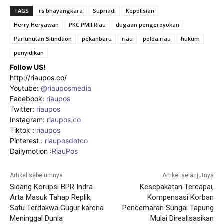
TAGS
rs bhayangkara
Supriadi
Kepolisian
Herry Heryawan
PKC PMII Riau
dugaan pengeroyokan
Parluhutan Sitindaon
pekanbaru
riau
polda riau
hukum
penyidikan
Follow US!
http://riaupos.co/
Youtube:
@riauposmedia
Facebook:
riaupos
Twitter:
riaupos
Instagram:
riaupos.co
Tiktok :
riaupos
Pinterest :
riauposdotco
Dailymotion :
RiauPos
Artikel sebelumnya
Artikel selanjutnya
Sidang Korupsi BPR Indra
Kesepakatan Tercapai,
Arta Masuk Tahap Replik,
Kompensasi Korban
Satu Terdakwa Gugur karena
Pencemaran Sungai Tapung
Meninggal Dunia
Mulai Direalisasikan