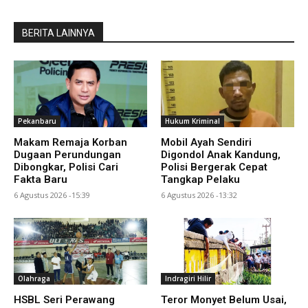
BERITA LAINNYA
Pekanbaru
Hukum Kriminal
Makam Remaja Korban
Mobil Ayah Sendiri
Dugaan Perundungan
Digondol Anak Kandung,
Dibongkar, Polisi Cari
Polisi Bergerak Cepat
Fakta Baru
Tangkap Pelaku
6 Agustus 2026 -15:39
6 Agustus 2026 -13:32
Olahraga
Indragiri Hilir
HSBL Seri Perawang
Teror Monyet Belum Usai,