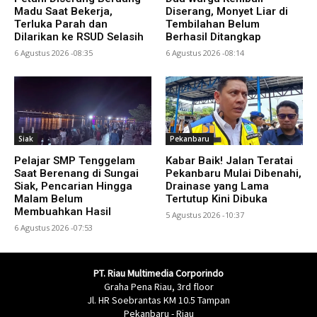
Madu Saat Bekerja,
Diserang, Monyet Liar di
Terluka Parah dan
Tembilahan Belum
Dilarikan ke RSUD Selasih
Berhasil Ditangkap
6 Agustus 2026 -08:35
6 Agustus 2026 -08:14
Siak
Pekanbaru
Pelajar SMP Tenggelam
Kabar Baik! Jalan Teratai
Saat Berenang di Sungai
Pekanbaru Mulai Dibenahi,
Siak, Pencarian Hingga
Drainase yang Lama
Malam Belum
Tertutup Kini Dibuka
Membuahkan Hasil
5 Agustus 2026 -10:37
6 Agustus 2026 -07:53
PT. Riau Multimedia Corporindo
Graha Pena Riau, 3rd floor
Jl. HR Soebrantas KM 10.5 Tampan
Pekanbaru - Riau