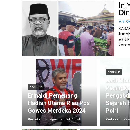
In 
Din
Arif O
KABAR
tunak
ASN P
kemar
FEATURE
Jadi Mo
Peningka
FEATURE
Erinaldi Pemenang
Pengabdi
Hadiah Utama Riau Pos
Sejarah 
Gowes Merdeka 2024
Polri
Redaksi
-
26 Agustus 2024 -10:54
Redaksi
-
22 A