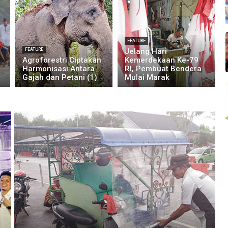
FEATURE
FEATURE
Jelang Hari
Agroforestri Ciptakan
Kemerdekaan Ke-79
Harmonisasi Antara
RI, Pembuat Bendera
Gajah dan Petani (1)
Mulai Marak