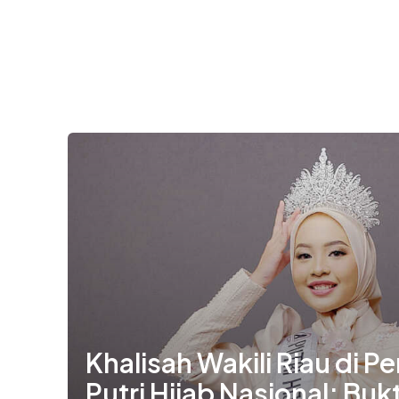
Khalisah Wakili Riau di P
Putri Hijab Nasional; Buk