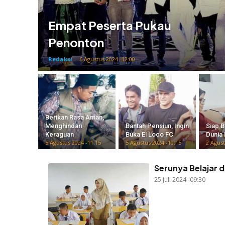
Empat Peserta Pukau
Penonton
Redaksi
-
6 Agustus 2024 -12:00
Berikan Rasa Aman,
Menghindari
Bantah Pensiun, Ingin
Siap B
Keraguan
Buka El Loco FC
Dunia 
5 Agustus 2024 -11:15
5 Agustus 2024 -10:15
2 Agust
Serunya Belajar 
25 Juli 2024 -09:30