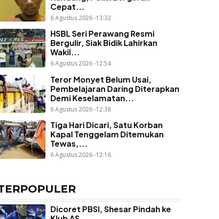
Cepat...
6 Agustus 2026 -13:32
HSBL Seri Perawang Resmi
Bergulir, Siak Bidik Lahirkan
Wakil...
6 Agustus 2026 -12:54
Teror Monyet Belum Usai,
Pembelajaran Daring Diterapkan
Demi Keselamatan...
6 Agustus 2026 -12:38
Tiga Hari Dicari, Satu Korban
Kapal Tenggelam Ditemukan
Tewas,...
6 Agustus 2026 -12:16
TERPOPULER
Dicoret PBSI, Shesar Pindah ke
Klub AS