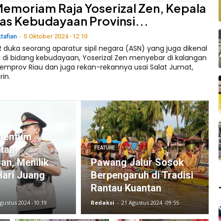
Memoriam Raja Yoserizal Zen, Kepala
as Kebudayaan Provinsi...
ktafian
-
5 Oktober 2024 -12:10
 duka seorang aparatur sipil negara (ASN) yang juga dikenal
 di bidang kebudayaan, Yoserizal Zen menyebar di kalangan
emprov Riau dan juga rekan-rekannya usai Salat Jumat,
in.
mentum
tan
FEATURE
an, Menilik
Pawang Jalur Sosok
Hari Juang
Berpengaruh di Tradisi
Rantau Kuantan
gustus 2024 -10:19
Redaksi
-
21 Agustus 2024 -09:55