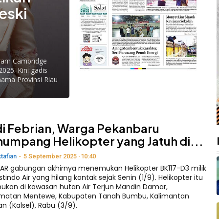
eski
gram Cambridge
2025. Kini gadis
ama Provinsi Riau
i Febrian, Warga Pekanbaru
umpang Helikopter yang Jatuh di...
ktafian
-
5 September 2025 -10:40
AR gabungan akhirnya menemukan Helikopter BK117-D3 milik
stindo Air yang hilang kontak sejak Senin (1/9). Helikopter itu
ukan di kawasan hutan Air Terjun Mandin Damar,
matan Mentewe, Kabupaten Tanah Bumbu, Kalimantan
an (Kalsel), Rabu (3/9).