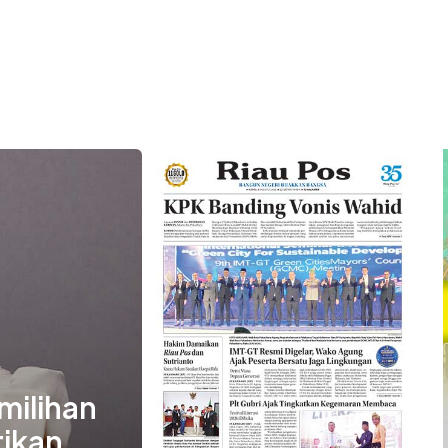
emilihan
tikan