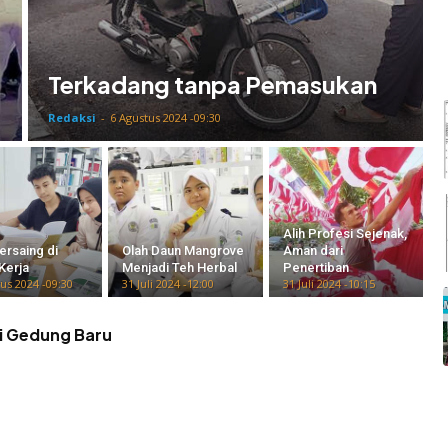
Terkadang tanpa Pemasukan
Redaksi
-
6 Agustus 2024 -09:30
Alih Profesi Sejenak,
ersaing di
Olah Daun Mangrove
Aman dari
Kerja
Menjadi Teh Herbal
Penertiban
us 2024 -09:30
31 Juli 2024 -12:00
31 Juli 2024 -10:15
di Gedung Baru