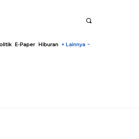
olitik
E-Paper
Hiburan
+ Lainnya