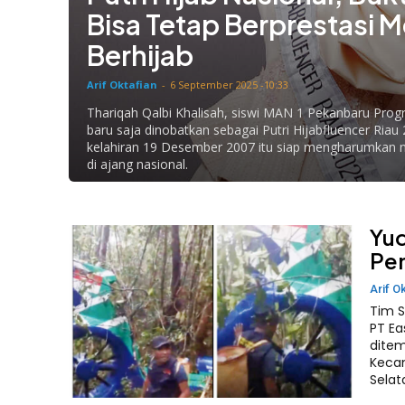
Bisa Tetap Berprestasi M
Berhijab
Arif Oktafian
-
6 September 2025 -10:33
Thariqah Qalbi Khalisah, siswi MAN 1 Pekanbaru Pro
baru saja dinobatkan sebagai Putri Hijabfluencer Riau 
kelahiran 19 Desember 2007 itu siap mengharumkan n
di ajang nasional.
Yud
Pen
Arif O
Tim S
PT Ea
ditem
Keca
Selat