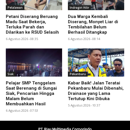
Pelalawan
Indragiri Hilir
Petani Diserang Beruang
Dua Warga Kembali
Madu Saat Bekerja,
Diserang, Monyet Liar di
Terluka Parah dan
Tembilahan Belum
Dilarikan ke RSUD Selasih
Berhasil Ditangkap
6 Agustus 2026 -08:35
6 Agustus 2026 -08:14
Siak
Pekanbaru
Pelajar SMP Tenggelam
Kabar Baik! Jalan Teratai
Saat Berenang di Sungai
Pekanbaru Mulai Dibenahi,
Siak, Pencarian Hingga
Drainase yang Lama
Malam Belum
Tertutup Kini Dibuka
Membuahkan Hasil
5 Agustus 2026 -10:37
6 Agustus 2026 -07:53
PT. Riau Multimedia Corporindo