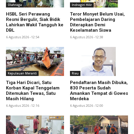
Olahraga
Indragiri Hilir
HSBL Seri Perawang
Teror Monyet Belum Usai,
Resmi Bergulir, Siak Bidik
Pembelajaran Daring
Lahirkan Wakil Tangguh ke
Diterapkan Demi
DBL
Keselamatan Siswa
6 Agustus 2026 -12:54
6 Agustus 2026 -12:38
Kepulauan Meranti
Riau
Tiga Hari Dicari, Satu
Pendaftaran Masih Dibuka,
Korban Kapal Tenggelam
830 Peserta Sudah
Ditemukan Tewas, Satu
Amankan Tempat di Gowes
Masih Hilang
Merdeka
6 Agustus 2026 -12:16
6 Agustus 2026 -12:00