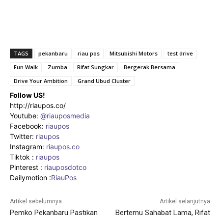
TAGS
pekanbaru
riau pos
Mitsubishi Motors
test drive
Fun Walk
Zumba
Rifat Sungkar
Bergerak Bersama
Drive Your Ambition
Grand Ubud Cluster
Follow US!
http://riaupos.co/
Youtube:
@riauposmedia
Facebook:
riaupos
Twitter:
riaupos
Instagram:
riaupos.co
Tiktok :
riaupos
Pinterest :
riauposdotco
Dailymotion :
RiauPos
Artikel sebelumnya
Artikel selanjutnya
Pemko Pekanbaru Pastikan
Bertemu Sahabat Lama, Rifat