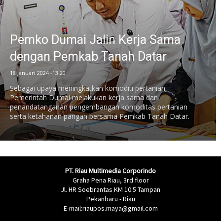
Pemko Dumai Jalin Kerja Sama
dengan Pemkab Tanah Datar
18 Januari 2024 -13:20
Sebagai upaya meningkatkan komoditi pertanian,
Pemerintah Dumai melakukan kerja sama dan
penandatanganan pengembangan komoditas pertanian
serta ketahanan pangan bersama Pemkab Tanah Datar.
PT. Riau Multimedia Corporindo
Graha Pena Riau, 3rd floor
Jl. HR Soebrantas KM 10.5 Tampan
Pekanbaru - Riau
E-mail:riaupos.maya@gmail.com