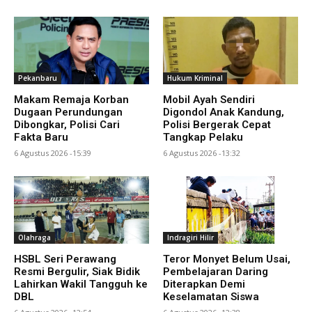
Pekanbaru
Hukum Kriminal
Makam Remaja Korban
Mobil Ayah Sendiri
Dugaan Perundungan
Digondol Anak Kandung,
Dibongkar, Polisi Cari
Polisi Bergerak Cepat
Fakta Baru
Tangkap Pelaku
6 Agustus 2026 -15:39
6 Agustus 2026 -13:32
Olahraga
Indragiri Hilir
HSBL Seri Perawang
Teror Monyet Belum Usai,
Resmi Bergulir, Siak Bidik
Pembelajaran Daring
Lahirkan Wakil Tangguh ke
Diterapkan Demi
DBL
Keselamatan Siswa