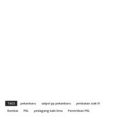
TAGS
pekanbaru
satpol pp pekanbaru
jembatan siak IV
Rumbai
PKL
pedagang kaki lima
Penertiban PKL