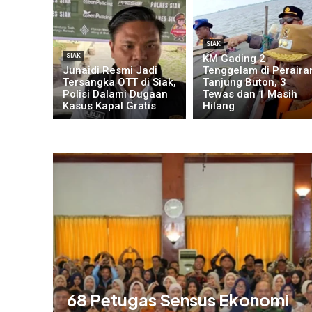
SIAK
SIAK
KM Gading 2
Junaidi Resmi Jadi
Tenggelam di Peraira
Tersangka OTT di Siak,
Tanjung Buton, 3
Polisi Dalami Dugaan
Tewas dan 1 Masih
Kasus Kapal Gratis
Hilang
68 Petugas Sensus Ekonomi