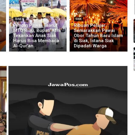
SIAK
SIAK
Pimpin Pawai Taaruf
Ribuan Pelajar
n
MTQ Riau, Bupati Afni
Semarakkan Pawai
Tekankan Anak Siak
Obor Tahun Baru Islam
Harus Bisa Membaca
di Siak, Istana Siak
Al-Qur’an
Dipadati Warga