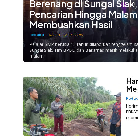
Berenang di Sungai Siak,
Pencarian Hingga Malam
Membuahkan Hasil
Redaksi
-
6 Agustus 2026 -07:53
Pelajar SMP berusia 13 tahun dilaporkan tenggelam s
Sungai Siak. Tim BPBD dan Basarnas masih melakuka
malam.
Har
Men
Redak
Harim
BBKS
meni