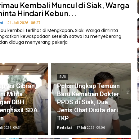
imau Kembali Muncul di Siak, Warga
inta Hindari Kebun...
si
-
21 Juli 2026 -08:27
au kembali terlihat di Mengkapan, Siak. Warga diminta
ngkatkan kewaspadaan setelah satwa itu menyeberang
 dan diduga menyerang pekerja.
SIAK
pres Gibran,
Polisi Ungkap Temuan
ni Minta
Baru Kematian Dokter
gan DBH
PPDS di Siak, Dua
enghasil SDA
Jenis Obat Disita dari
an
TKP
uli 2026 -09:31
Redaksi
-
17 Juli 2026 -09:06