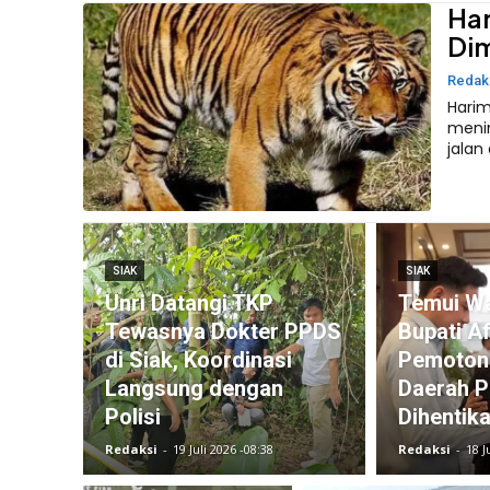
Har
Dim
Redak
Harim
meni
jalan
SIAK
SIAK
Unri Datangi TKP
Temui Wa
Tewasnya Dokter PPDS
Bupati Af
di Siak, Koordinasi
Pemoton
Langsung dengan
Daerah P
Polisi
Dihentik
Redaksi
-
19 Juli 2026 -08:38
Redaksi
-
18 J