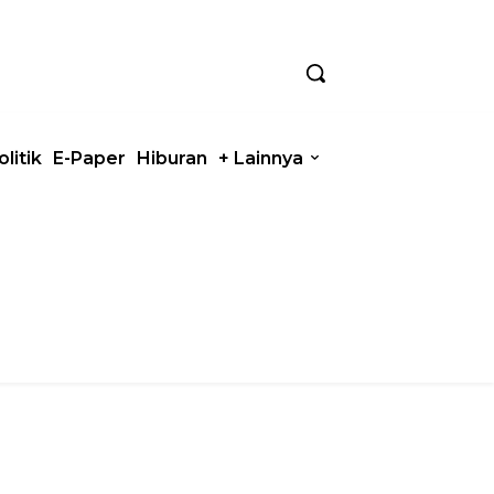
olitik
E-Paper
Hiburan
+ Lainnya