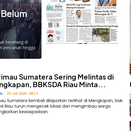
 Belum
aat berenang di
n pencarian hingga
imau Sumatera Sering Melintas di
gkapan, BBKSDA Riau Minta...
si
-
22 Juli 2026 -08:21
au Sumatera kembali dilaporkan terlihat di Mengkapan, Siak.
DA Riau turun mengecek lokasi dan mengimbau warga
ngkatkan kewaspadaan.