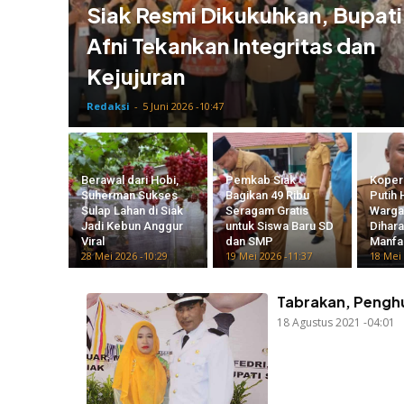
Siak Resmi Dikukuhkan, Bupati
Afni Tekankan Integritas dan
Kejujuran
Redaksi
-
5 Juni 2026 -10:47
Berawal dari Hobi,
Pemkab Siak
Koper
Suherman Sukses
Bagikan 49 Ribu
Putih 
Sulap Lahan di Siak
Seragam Gratis
Warga
Jadi Kebun Anggur
untuk Siswa Baru SD
Dihar
Viral
dan SMP
Manfa
28 Mei 2026 -10:29
19 Mei 2026 -11:37
18 Mei 
Tabrakan, Pengh
18 Agustus 2021 -04:01