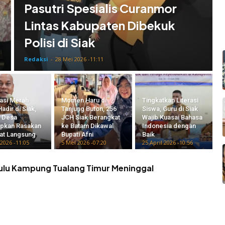
Pasutri Spesialis Curanmor
Lintas Kabupaten Dibekuk
Polisi di Siak
Redaksi
-
28 Mei 2026 -11:11
asi Merah
Momen Haru di
Tingkatkan Literasi
Hadir di Siak,
Tanjung Buton, 256
Siswa, Guru di Siak
 Desa
JCH Siak Berangkat
Wajib Kuasai Bahasa
apkan Rasakan
ke Batam Dikawal
Indonesia dengan
at Langsung
Bupati Afni
Baik
2026 -11:05
5 Mei 2026 -07:20
25 April 2026 -10:56
ulu Kampung Tualang Timur Meninggal