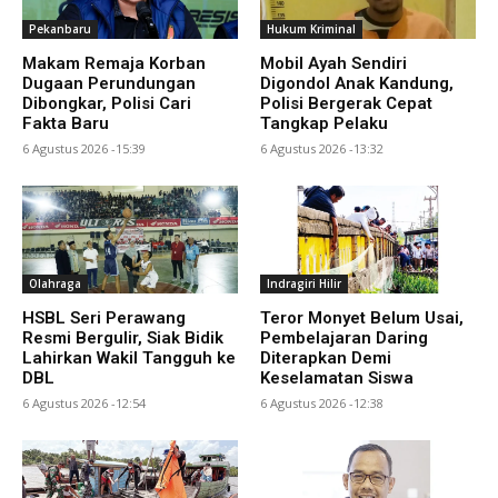
Pekanbaru
Hukum Kriminal
Makam Remaja Korban
Mobil Ayah Sendiri
Dugaan Perundungan
Digondol Anak Kandung,
Dibongkar, Polisi Cari
Polisi Bergerak Cepat
Fakta Baru
Tangkap Pelaku
6 Agustus 2026 -15:39
6 Agustus 2026 -13:32
Olahraga
Indragiri Hilir
HSBL Seri Perawang
Teror Monyet Belum Usai,
Resmi Bergulir, Siak Bidik
Pembelajaran Daring
Lahirkan Wakil Tangguh ke
Diterapkan Demi
DBL
Keselamatan Siswa
6 Agustus 2026 -12:54
6 Agustus 2026 -12:38