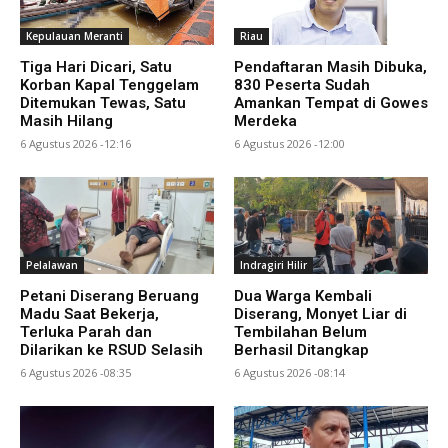
Kepulauan Meranti
Riau
Tiga Hari Dicari, Satu
Pendaftaran Masih Dibuka,
Korban Kapal Tenggelam
830 Peserta Sudah
Ditemukan Tewas, Satu
Amankan Tempat di Gowes
Masih Hilang
Merdeka
6 Agustus 2026 -12:16
6 Agustus 2026 -12:00
Pelalawan
Indragiri Hilir
Petani Diserang Beruang
Dua Warga Kembali
Madu Saat Bekerja,
Diserang, Monyet Liar di
Terluka Parah dan
Tembilahan Belum
Dilarikan ke RSUD Selasih
Berhasil Ditangkap
6 Agustus 2026 -08:35
6 Agustus 2026 -08:14