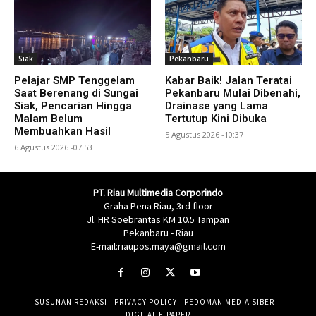
Siak
Pekanbaru
Pelajar SMP Tenggelam
Kabar Baik! Jalan Teratai
Saat Berenang di Sungai
Pekanbaru Mulai Dibenahi,
Siak, Pencarian Hingga
Drainase yang Lama
Malam Belum
Tertutup Kini Dibuka
Membuahkan Hasil
5 Agustus 2026 -10:37
6 Agustus 2026 -07:53
PT. Riau Multimedia Corporindo
Graha Pena Riau, 3rd floor
Jl. HR Soebrantas KM 10.5 Tampan
Pekanbaru - Riau
E-mail:riaupos.maya@gmail.com
SUSUNAN REDAKSI
PRIVACY POLICY
PEDOMAN MEDIA SIBER
DIGITAL E-PAPER