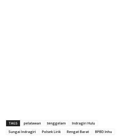
TAGS
pelalawan
tenggelam
Indragiri Hulu
Sungai Indragiri
Polsek Lirik
Rengat Barat
BPBD Inhu