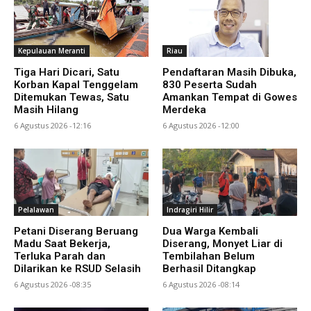
Kepulauan Meranti
Riau
Tiga Hari Dicari, Satu
Pendaftaran Masih Dibuka,
Korban Kapal Tenggelam
830 Peserta Sudah
Ditemukan Tewas, Satu
Amankan Tempat di Gowes
Masih Hilang
Merdeka
6 Agustus 2026 -12:16
6 Agustus 2026 -12:00
Pelalawan
Indragiri Hilir
Petani Diserang Beruang
Dua Warga Kembali
Madu Saat Bekerja,
Diserang, Monyet Liar di
Terluka Parah dan
Tembilahan Belum
Dilarikan ke RSUD Selasih
Berhasil Ditangkap
6 Agustus 2026 -08:35
6 Agustus 2026 -08:14