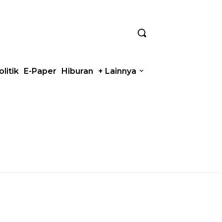
olitik
E-Paper
Hiburan
+ Lainnya