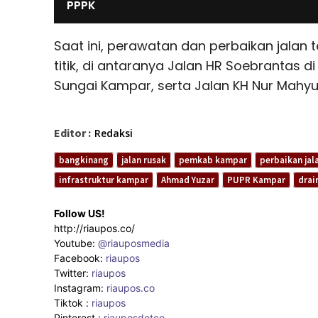
PPPK
Saat ini, perawatan dan perbaikan jalan t
titik, di antaranya Jalan HR Soebrantas d
Sungai Kampar, serta Jalan KH Nur Mahy
Editor :
Redaksi
bangkinang
jalan rusak
pemkab kampar
perbaikan jal
infrastruktur kampar
Ahmad Yuzar
PUPR Kampar
drai
Follow US!
http://riaupos.co/
Youtube:
@riauposmedia
Facebook:
riaupos
Twitter:
riaupos
Instagram:
riaupos.co
Tiktok :
riaupos
Pinterest :
riauposdotco