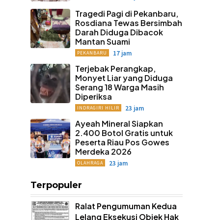
Tragedi Pagi di Pekanbaru,
Rosdiana Tewas Bersimbah
Darah Diduga Dibacok
Mantan Suami
17 jam
PEKANBARU
Terjebak Perangkap,
Monyet Liar yang Diduga
Serang 18 Warga Masih
Diperiksa
23 jam
INDRAGIRI HILIR
Ayeah Mineral Siapkan
2.400 Botol Gratis untuk
Peserta Riau Pos Gowes
Merdeka 2026
23 jam
OLAHRAGA
Terpopuler
Ralat Pengumuman Kedua
Lelang Eksekusi Objek Hak