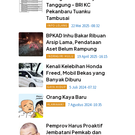
Tanggung – BRI KC
Pekanbaru Tuanku
Tambusai
22 Mei 2025 -08:32
INFO LELANG
BPKAD Inhu Bakar Ribuan
Arsip Lama, Pendataan
Aset Belum Rampung
19 April 2025 -16:15
INDRAGIRI HULU
Kenali Kelebihan Honda
Freed, Mobil Bekas yang
Banyak Diburu
5 Juli 2024 -07:32
GAYA HIDUP
Orang Kaya Baru
7 Agustus 2024 -10:35
ALAMAAAK!
Pemprov Harus Proaktif
Jembatani Pemkab dan