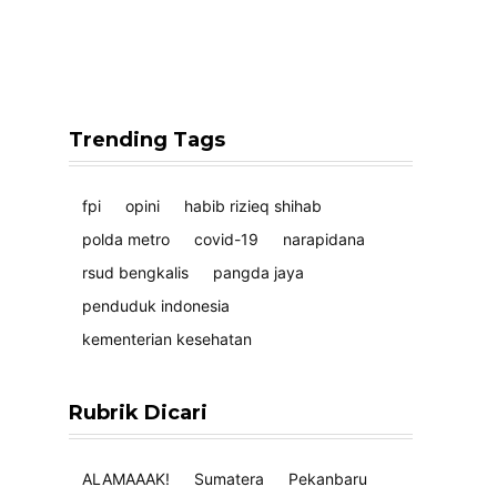
Trending Tags
fpi
opini
habib rizieq shihab
polda metro
covid-19
narapidana
rsud bengkalis
pangda jaya
penduduk indonesia
kementerian kesehatan
Rubrik Dicari
ALAMAAAK!
Sumatera
Pekanbaru