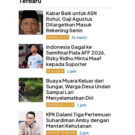
Terbaru
Kabar Baik untuk ASN
Rohul, Gaji Agustus
Ditargetkan Masuk
Rekening Senin
31 menit
ROKAN HULU
Indonesia Gagal ke
Semifinal Piala AFF 2026,
Rizky Ridho Minta Maaf
kepada Suporter
1 jam
OLAHRAGA
Buaya Muara Keluar dari
Sungai, Warga Desa Undan
Sampai Lari
Menyelamatkan Diri
1 jam
INDRAGIRI HILIR
KPK Dalami Tiga Pertemuan
Suhardiman Amby dengan
Menteri Kehutanan
2 jam
HUKUM KRIMINAL