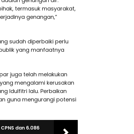
 adalah genangan air.
pihak, termasuk masyarakat,
erjadinya genangan,”
g sudah diperbaiki perlu
publik yang manfaatnya
ar juga telah melakukan
n yang mengalami kerusakan
 Idulfitri lalu. Perbaikan
lan guna mengurangi potensi
 CPNS dan 6.086