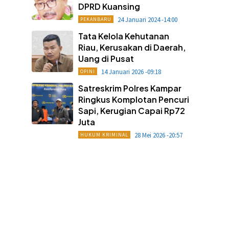
DPRD Kuansing
24 Januari 2024 -14:00
PEKANBARU
Tata Kelola Kehutanan
Riau, Kerusakan di Daerah,
Uang di Pusat
14 Januari 2026 -09:18
OPINI
Satreskrim Polres Kampar
Ringkus Komplotan Pencuri
Sapi, Kerugian Capai Rp72
Juta
28 Mei 2026 -20:57
HUKUM KRIMINAL