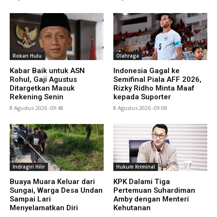
Rokan Hulu
Olahraga
Kabar Baik untuk ASN
Indonesia Gagal ke
Rohul, Gaji Agustus
Semifinal Piala AFF 2026,
Ditargetkan Masuk
Rizky Ridho Minta Maaf
Rekening Senin
kepada Suporter
8 Agustus 2026 -09:48
8 Agustus 2026 -09:08
Indragiri Hilir
Hukum Kriminal
Buaya Muara Keluar dari
KPK Dalami Tiga
Sungai, Warga Desa Undan
Pertemuan Suhardiman
Sampai Lari
Amby dengan Menteri
Menyelamatkan Diri
Kehutanan