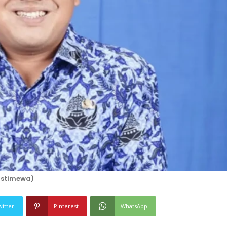
(Istimewa)
witter
Pinterest
WhatsApp