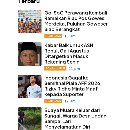
Terbaru
Go-SoC Perawang Kembali
Ramaikan Riau Pos Gowes
Merdeka, Puluhan Goweser
Siap Berangkat
10 jam
OLAHRAGA
Kabar Baik untuk ASN
Rohul, Gaji Agustus
Ditargetkan Masuk
Rekening Senin
11 jam
ROKAN HULU
Indonesia Gagal ke
Semifinal Piala AFF 2026,
Rizky Ridho Minta Maaf
kepada Suporter
12 jam
OLAHRAGA
Buaya Muara Keluar dari
Sungai, Warga Desa Undan
Sampai Lari
Menyelamatkan Diri