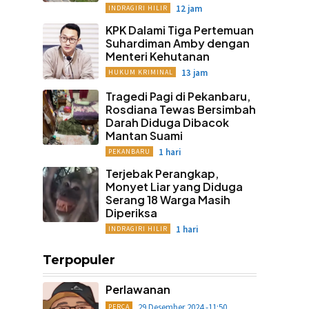
12 jam
INDRAGIRI HILIR
KPK Dalami Tiga Pertemuan
Suhardiman Amby dengan
Menteri Kehutanan
13 jam
HUKUM KRIMINAL
Tragedi Pagi di Pekanbaru,
Rosdiana Tewas Bersimbah
Darah Diduga Dibacok
Mantan Suami
1 hari
PEKANBARU
Terjebak Perangkap,
Monyet Liar yang Diduga
Serang 18 Warga Masih
Diperiksa
1 hari
INDRAGIRI HILIR
Terpopuler
Perlawanan
29 Desember 2024 -11:50
PERCA