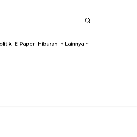
olitik
E-Paper
Hiburan
+ Lainnya