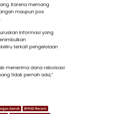
bang. Karena memang
enangan maupun pos
.
eluruskan informasi yang
menimbulkan
liru terkait pengelolaan
ab menerima dana reboisasi
mang tidak pernah ada,”
angan daerah
BPKAD Meranti