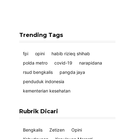
Trending Tags
fpi
opini
habib rizieq shihab
polda metro
covid-19
narapidana
rsud bengkalis
pangda jaya
penduduk indonesia
kementerian kesehatan
Rubrik Dicari
Bengkalis
Zetizen
Opini