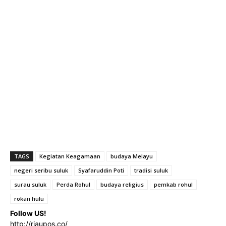
TAGS
Kegiatan Keagamaan
budaya Melayu
negeri seribu suluk
Syafaruddin Poti
tradisi suluk
surau suluk
Perda Rohul
budaya religius
pemkab rohul
rokan hulu
Follow US!
http://riaupos.co/