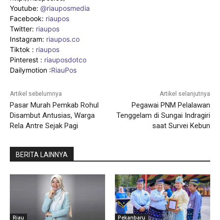
Youtube:
@riauposmedia
Facebook:
riaupos
Twitter:
riaupos
Instagram:
riaupos.co
Tiktok :
riaupos
Pinterest :
riauposdotco
Dailymotion :
RiauPos
Artikel sebelumnya
Artikel selanjutnya
Pasar Murah Pemkab Rohul
Pegawai PNM Pelalawan
Disambut Antusias, Warga
Tenggelam di Sungai Indragiri
Rela Antre Sejak Pagi
saat Survei Kebun
BERITA LAINNYA
Riau
Pekanbaru