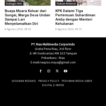
Indragiri Hilir
Hukum Kriminal
Buaya Muara Keluar dari
KPK Dalami Tiga
Sungai, Warga Desa Undan
Pertemuan Suhardiman
Sampai Lari
Amby dengan Menteri
Menyelamatkan Diri
Kehutanan
8 Agustus 2026 -08:53
8 Agustus 2026 -08:13
PT. Riau Multimedia Corporindo
Graha Pena Riau, 3rd floor
Jl. HR Soebrantas KM 10.5 Tampan
Pekanbaru - Riau
E-mail:riaupos.maya@gmail.com
SUSUNAN REDAKSI
PRIVACY POLICY
PEDOMAN MEDIA SIBER
DIGITAL E-PAPER