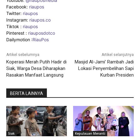
Youtube:
@riauposmedia
Facebook:
riaupos
Twitter:
riaupos
Instagram:
riaupos.co
Tiktok :
riaupos
Pinterest :
riauposdotco
Dailymotion :
RiauPos
Artikel sebelumnya
Artikel selanjutnya
Koperasi Merah Putih Hadir di
Masjid Al-Jami’ Rambah Jadi
Siak, Warga Desa Diharapkan
Lokasi Penyembelihan Sapi
Rasakan Manfaat Langsung
Kurban Presiden
BERITA LAINNYA
Siak
Kepulauan Meranti