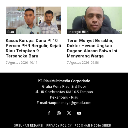
Riau
Indragiri Hilir
Kasus Korupsi Dana PI 10
Teror Monyet Berakhir,
Persen PHR Bergulir, Kejati
Dokter Hewan Ungkap
Riau Tetapkan 9
Dugaan Alasan Satwa Ini
Tersangka Baru
Menyerang Warga
7 Agustus 2026 -10:11
7 Agustus 2026 -09:56
PT. Riau Multimedia Corporindo
Graha Pena Riau, 3rd floor
Jl. HR Soebrantas KM 10.5 Tampan
Pekanbaru - Riau
E-mail:riaupos.maya@gmail.com
SUSUNAN REDAKSI
PRIVACY POLICY
PEDOMAN MEDIA SIBER