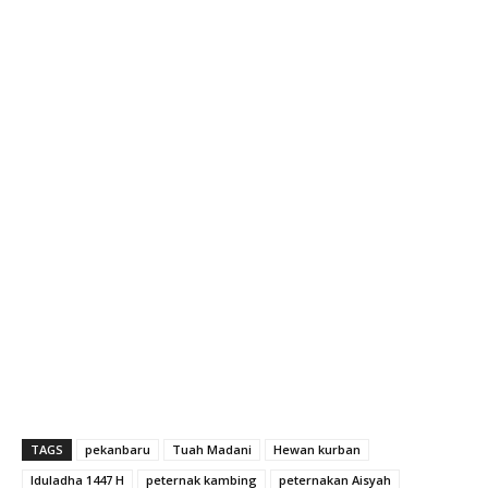
TAGS
pekanbaru
Tuah Madani
Hewan kurban
Iduladha 1447 H
peternak kambing
peternakan Aisyah