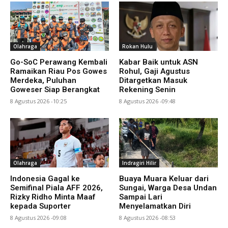
Olahraga
Rokan Hulu
Go-SoC Perawang Kembali
Kabar Baik untuk ASN
Ramaikan Riau Pos Gowes
Rohul, Gaji Agustus
Merdeka, Puluhan
Ditargetkan Masuk
Goweser Siap Berangkat
Rekening Senin
8 Agustus 2026 -10:25
8 Agustus 2026 -09:48
Olahraga
Indragiri Hilir
Indonesia Gagal ke
Buaya Muara Keluar dari
Semifinal Piala AFF 2026,
Sungai, Warga Desa Undan
Rizky Ridho Minta Maaf
Sampai Lari
kepada Suporter
Menyelamatkan Diri
8 Agustus 2026 -09:08
8 Agustus 2026 -08:53