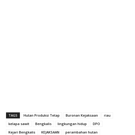
TAGS
Hutan Produksi Tetap
Buronan Kejaksaan
riau
kelapa sawit
Bengkalis
lingkungan hidup
DPO
Kejari Bengkalis
KEJAKSAAN
perambahan hutan