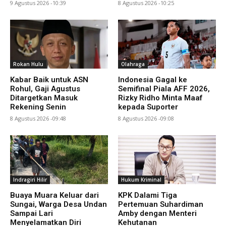
9 Agustus 2026 -10:39
8 Agustus 2026 -10:25
Rokan Hulu
Olahraga
Kabar Baik untuk ASN
Indonesia Gagal ke
Rohul, Gaji Agustus
Semifinal Piala AFF 2026,
Ditargetkan Masuk
Rizky Ridho Minta Maaf
Rekening Senin
kepada Suporter
8 Agustus 2026 -09:48
8 Agustus 2026 -09:08
Indragiri Hilir
Hukum Kriminal
Buaya Muara Keluar dari
KPK Dalami Tiga
Sungai, Warga Desa Undan
Pertemuan Suhardiman
Sampai Lari
Amby dengan Menteri
Menyelamatkan Diri
Kehutanan