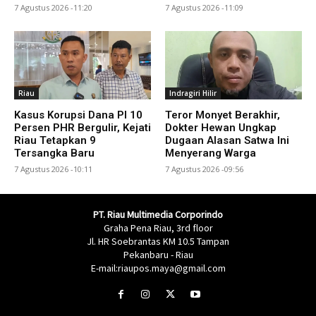
7 Agustus 2026 -11:20
7 Agustus 2026 -11:09
Riau
Indragiri Hilir
Kasus Korupsi Dana PI 10
Teror Monyet Berakhir,
Persen PHR Bergulir, Kejati
Dokter Hewan Ungkap
Riau Tetapkan 9
Dugaan Alasan Satwa Ini
Tersangka Baru
Menyerang Warga
7 Agustus 2026 -10:11
7 Agustus 2026 -09:56
PT. Riau Multimedia Corporindo
Graha Pena Riau, 3rd floor
Jl. HR Soebrantas KM 10.5 Tampan
Pekanbaru - Riau
E-mail:riaupos.maya@gmail.com