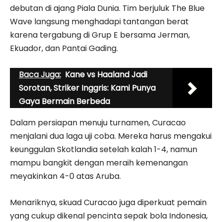
debutan di ajang Piala Dunia. Tim berjuluk The Blue
Wave langsung menghadapi tantangan berat
karena tergabung di Grup E bersama Jerman,
Ekuador, dan Pantai Gading.
Baca Juga:
Kane vs Haaland Jadi
Sorotan, Striker Inggris: Kami Punya
Gaya Bermain Berbeda
Dalam persiapan menuju turnamen, Curacao
menjalani dua laga uji coba. Mereka harus mengakui
keunggulan Skotlandia setelah kalah 1-4, namun
mampu bangkit dengan meraih kemenangan
meyakinkan 4-0 atas Aruba.
Menariknya, skuad Curacao juga diperkuat pemain
yang cukup dikenal pencinta sepak bola Indonesia,