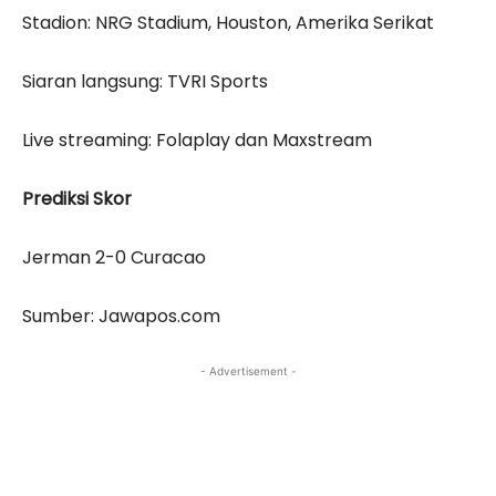
Stadion: NRG Stadium, Houston, Amerika Serikat
Siaran langsung: TVRI Sports
Live streaming: Folaplay dan Maxstream
Prediksi Skor
Jerman 2-0 Curacao
Sumber: Jawapos.com
- Advertisement -