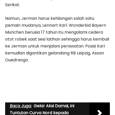
Serikat.
Namun, Jerman harus kehilangan salah satu
pemain mudanya, Lennart Karl. Wonderkid Bayern
Munchen berusia 17 tahun itu mengalami cedera
otot robek saat sesi latihan sehingga harus kembali
ke Jerman untuk menjalani perawatan. Posisi Karl
kemudian digantikan gelandang RB Leipzig, Assan
Ouedraogo.
Baca Juga:
Gelar Aksi Damai, Ini
Tuntutan Curva Nord kepada