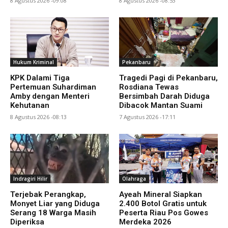
8 Agustus 2026 -09:08
8 Agustus 2026 -08:53
Hukum Kriminal
Pekanbaru
KPK Dalami Tiga
Tragedi Pagi di Pekanbaru,
Pertemuan Suhardiman
Rosdiana Tewas
Amby dengan Menteri
Bersimbah Darah Diduga
Kehutanan
Dibacok Mantan Suami
8 Agustus 2026 -08:13
7 Agustus 2026 -17:11
Indragiri Hilir
Olahraga
Terjebak Perangkap,
Ayeah Mineral Siapkan
Monyet Liar yang Diduga
2.400 Botol Gratis untuk
Serang 18 Warga Masih
Peserta Riau Pos Gowes
Diperiksa
Merdeka 2026