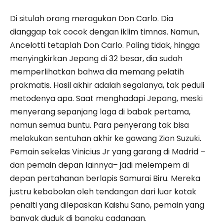
Di situlah orang meragukan Don Carlo. Dia
dianggap tak cocok dengan iklim timnas. Namun,
Ancelotti tetaplah Don Carlo. Paling tidak, hingga
menyingkirkan Jepang di 32 besar, dia sudah
memperlihatkan bahwa dia memang pelatih
prakmatis. Hasil akhir adalah segalanya, tak peduli
metodenya apa. Saat menghadapi Jepang, meski
menyerang sepanjang laga di babak pertama,
namun semua buntu. Para penyerang tak bisa
melakukan sentuhan akhir ke gawang Zion Suzuki.
Pemain sekelas Vinicius Jr yang garang di Madrid –
dan pemain depan lainnya– jadi melempem di
depan pertahanan berlapis Samurai Biru. Mereka
justru kebobolan oleh tendangan dari luar kotak
penalti yang dilepaskan Kaishu Sano, pemain yang
banyak duduk di bangku cadangan.