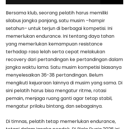
Bersama klub, seorang pelatih harus memiliki
silabus jangka panjang, satu musim –hampir
setahun– untuk terjun di berbagai kompetisi. Ini
memerlukan endurance. Ini tentang daya tahan
yang memerlukan kemampuan resistance
terhadap rasa lelah serta cepat melakukan
recovery dari pertandingan ke pertandingan dalam
jangka waktu lama. Satu musim kompetisi biasanya
menyelesaikan 36-38 pertandingan. Belum
mengikuti kejuaraan lainnya di musim yang sama. Di
sini pelatih harus bisa mengatur ritme, rotasi
pemain, menjaga ruang ganti agar tetap stabil,
mengatur prilaku bintang, dan sebagainya.
Di timnas, pelatih tetap memerlukan endurance,