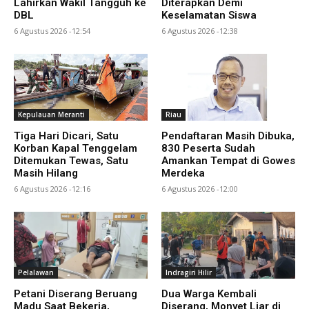
Lahirkan Wakil Tangguh ke
Diterapkan Demi
DBL
Keselamatan Siswa
6 Agustus 2026 -12:54
6 Agustus 2026 -12:38
Kepulauan Meranti
Riau
Tiga Hari Dicari, Satu
Pendaftaran Masih Dibuka,
Korban Kapal Tenggelam
830 Peserta Sudah
Ditemukan Tewas, Satu
Amankan Tempat di Gowes
Masih Hilang
Merdeka
6 Agustus 2026 -12:16
6 Agustus 2026 -12:00
Pelalawan
Indragiri Hilir
Petani Diserang Beruang
Dua Warga Kembali
Madu Saat Bekerja,
Diserang, Monyet Liar di