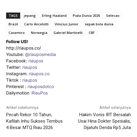
TAGS
jepang
Erling Haaland
Piala Dunia 2026
Selecao
Brazil
Carlo Ancelotti
Vinicius Junior
sepak bola dunia
Casemiro
Norwegia
Gabriel Martinelli
CBF
Follow US!
http://riaupos.co/
Youtube:
@riauposmedia
Facebook:
riaupos
Twitter:
riaupos
Instagram:
riaupos.co
Tiktok :
riaupos
Pinterest :
riauposdotco
Dailymotion :
RiauPos
Artikel sebelumnya
Artikel selanjutnya
Pecah Rekor 10 Tahun,
Hakim Vonis IRT Bersalah
Kafilah Inhu Sukses Tembus
Usai Hina Dokter Spesialis,
4 Besar MTQ Riau 2026
Dijatuhi Denda Rp5 Juta