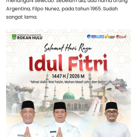
menangani Selecao. Sebelum dia, ada nama orang
Argentina, Filpo Nunez, pada tahun 1965. Sudah
sangat lama.