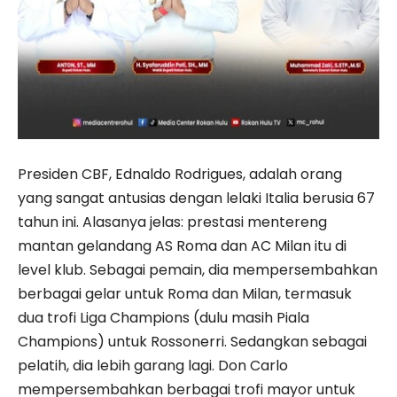
Presiden CBF, Ednaldo Rodrigues, adalah orang
yang sangat antusias dengan lelaki Italia berusia 67
tahun ini. Alasanya jelas: prestasi mentereng
mantan gelandang AS Roma dan AC Milan itu di
level klub. Sebagai pemain, dia mempersembahkan
berbagai gelar untuk Roma dan Milan, termasuk
dua trofi Liga Champions (dulu masih Piala
Champions) untuk Rossonerri. Sedangkan sebagai
pelatih, dia lebih garang lagi. Don Carlo
mempersembahkan berbagai trofi mayor untuk