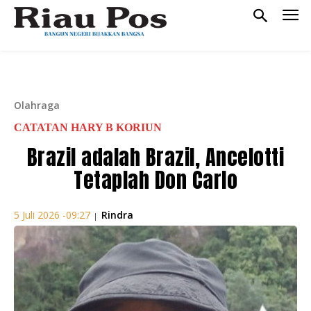
Olahraga
CATATAN HARY B KORIUN
Brazil adalah Brazil, Ancelotti
Tetaplah Don Carlo
Rindra
5 Juli 2026 -09:27
|