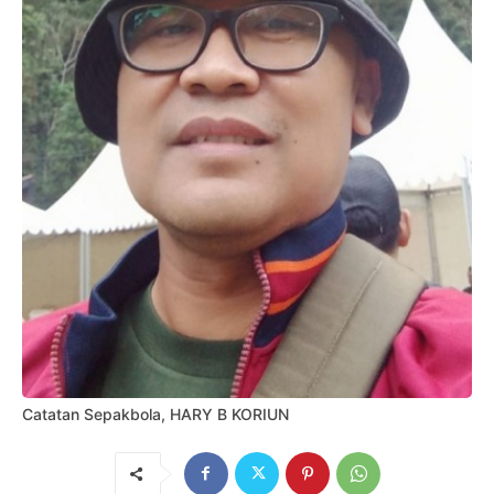
Catatan Sepakbola, HARY B KORIUN