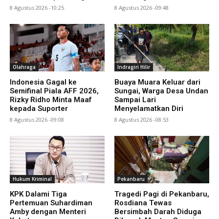
8 Agustus 2026 -10:25
8 Agustus 2026 -09:48
Olahraga
Indragiri Hilir
Indonesia Gagal ke
Buaya Muara Keluar dari
Semifinal Piala AFF 2026,
Sungai, Warga Desa Undan
Rizky Ridho Minta Maaf
Sampai Lari
kepada Suporter
Menyelamatkan Diri
8 Agustus 2026 -09:08
8 Agustus 2026 -08:53
Hukum Kriminal
Pekanbaru
KPK Dalami Tiga
Tragedi Pagi di Pekanbaru,
Pertemuan Suhardiman
Rosdiana Tewas
Amby dengan Menteri
Bersimbah Darah Diduga