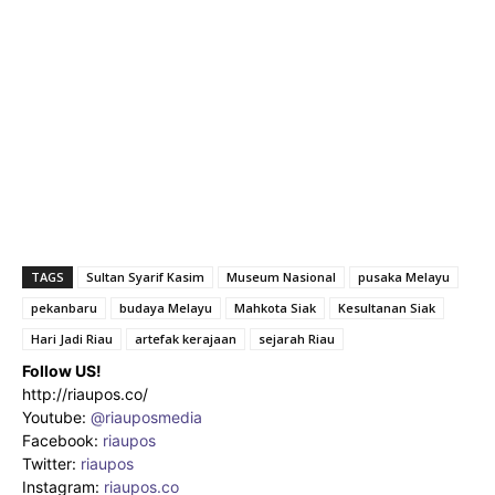
TAGS
Sultan Syarif Kasim
Museum Nasional
pusaka Melayu
pekanbaru
budaya Melayu
Mahkota Siak
Kesultanan Siak
Hari Jadi Riau
artefak kerajaan
sejarah Riau
Follow US!
http://riaupos.co/
Youtube:
@riauposmedia
Facebook:
riaupos
Twitter:
riaupos
Instagram:
riaupos.co