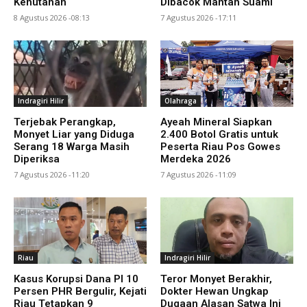
Kehutanan
Dibacok Mantan Suami
8 Agustus 2026 -08:13
7 Agustus 2026 -17:11
Indragiri Hilir
Olahraga
Terjebak Perangkap,
Ayeah Mineral Siapkan
Monyet Liar yang Diduga
2.400 Botol Gratis untuk
Serang 18 Warga Masih
Peserta Riau Pos Gowes
Diperiksa
Merdeka 2026
7 Agustus 2026 -11:20
7 Agustus 2026 -11:09
Riau
Indragiri Hilir
Kasus Korupsi Dana PI 10
Teror Monyet Berakhir,
Persen PHR Bergulir, Kejati
Dokter Hewan Ungkap
Riau Tetapkan 9
Dugaan Alasan Satwa Ini