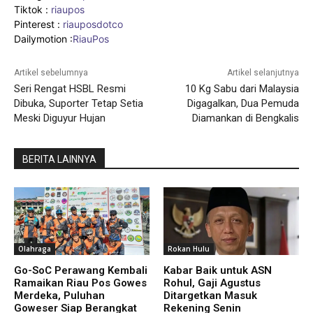
Tiktok :
riaupos
Pinterest :
riauposdotco
Dailymotion :
RiauPos
Artikel sebelumnya
Artikel selanjutnya
Seri Rengat HSBL Resmi
10 Kg Sabu dari Malaysia
Dibuka, Suporter Tetap Setia
Digagalkan, Dua Pemuda
Meski Diguyur Hujan
Diamankan di Bengkalis
BERITA LAINNYA
Olahraga
Rokan Hulu
Go-SoC Perawang Kembali
Kabar Baik untuk ASN
Ramaikan Riau Pos Gowes
Rohul, Gaji Agustus
Merdeka, Puluhan
Ditargetkan Masuk
Goweser Siap Berangkat
Rekening Senin