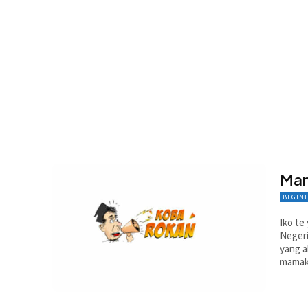
Mam
BEGINI
Iko te
Negeri
yang a
mamak 