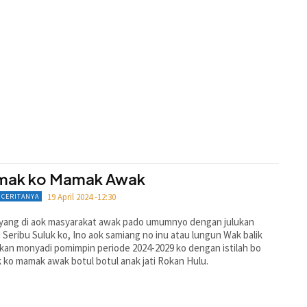
ak ko Mamak Awak
19 April 2024 -12:30
 CERITANYA
 yang di aok masyarakat awak pado umumnyo dengan julukan
 Seribu Suluk ko, Ino aok samiang no inu atau lungun Wak balik
kan monyadi pomimpin periode 2024-2029 ko dengan istilah bo
ko mamak awak botul botul anak jati Rokan Hulu.