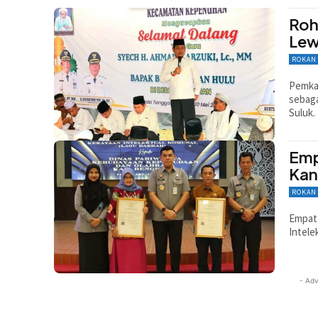
Roh
Lew
ROKAN
Pemkab
sebaga
Suluk.
Emp
Kan
ROKAN
Empat 
Intele
- Adv