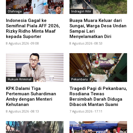
Olahraga
Indragiri Hilir
Indonesia Gagal ke
Buaya Muara Keluar dari
Semifinal Piala AFF 2026,
Sungai, Warga Desa Undan
Rizky Ridho Minta Maaf
Sampai Lari
kepada Suporter
Menyelamatkan Diri
8 Agustus 2026 -09:08
8 Agustus 2026 -08:53
Hukum Kriminal
Pekanbaru
KPK Dalami Tiga
Tragedi Pagi di Pekanbaru,
Pertemuan Suhardiman
Rosdiana Tewas
Amby dengan Menteri
Bersimbah Darah Diduga
Kehutanan
Dibacok Mantan Suami
8 Agustus 2026 -08:13
7 Agustus 2026 -17:11