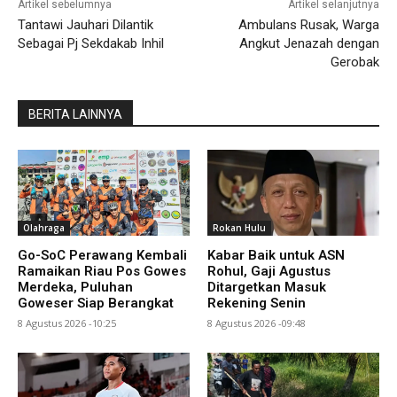
Artikel sebelumnya
Artikel selanjutnya
Tantawi Jauhari Dilantik
Ambulans Rusak, Warga
Sebagai Pj Sekdakab Inhil
Angkut Jenazah dengan
Gerobak
BERITA LAINNYA
Olahraga
Rokan Hulu
Go-SoC Perawang Kembali
Kabar Baik untuk ASN
Ramaikan Riau Pos Gowes
Rohul, Gaji Agustus
Merdeka, Puluhan
Ditargetkan Masuk
Goweser Siap Berangkat
Rekening Senin
8 Agustus 2026 -10:25
8 Agustus 2026 -09:48