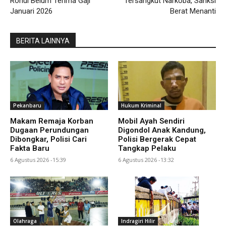
Rohul Belum Terima Gaji
Tersangkut Narkoba, Sanksi
Januari 2026
Berat Menanti
BERITA LAINNYA
Pekanbaru
Hukum Kriminal
Makam Remaja Korban
Mobil Ayah Sendiri
Dugaan Perundungan
Digondol Anak Kandung,
Dibongkar, Polisi Cari
Polisi Bergerak Cepat
Fakta Baru
Tangkap Pelaku
6 Agustus 2026 -15:39
6 Agustus 2026 -13:32
Olahraga
Indragiri Hilir