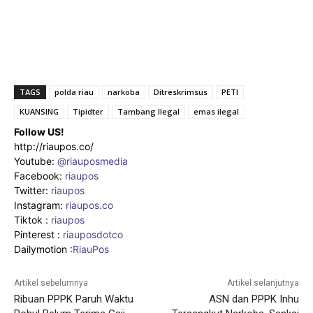
TAGS
polda riau
narkoba
Ditreskrimsus
PETI
KUANSING
Tipidter
Tambang Ilegal
emas ilegal
Follow US!
http://riaupos.co/
Youtube:
@riauposmedia
Facebook:
riaupos
Twitter:
riaupos
Instagram:
riaupos.co
Tiktok :
riaupos
Pinterest :
riauposdotco
Dailymotion :
RiauPos
Artikel sebelumnya
Artikel selanjutnya
Ribuan PPPK Paruh Waktu
ASN dan PPPK Inhu