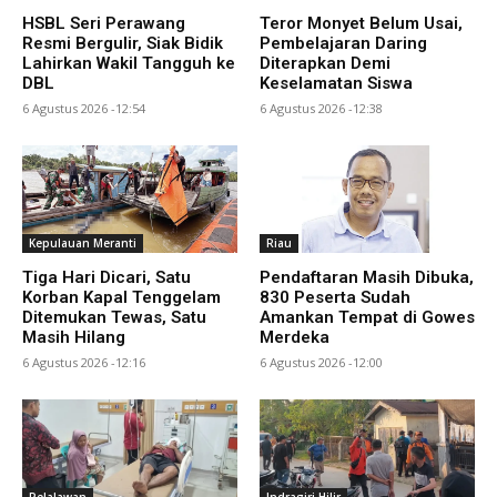
HSBL Seri Perawang
Teror Monyet Belum Usai,
Resmi Bergulir, Siak Bidik
Pembelajaran Daring
Lahirkan Wakil Tangguh ke
Diterapkan Demi
DBL
Keselamatan Siswa
6 Agustus 2026 -12:54
6 Agustus 2026 -12:38
Kepulauan Meranti
Riau
Tiga Hari Dicari, Satu
Pendaftaran Masih Dibuka,
Korban Kapal Tenggelam
830 Peserta Sudah
Ditemukan Tewas, Satu
Amankan Tempat di Gowes
Masih Hilang
Merdeka
6 Agustus 2026 -12:16
6 Agustus 2026 -12:00
Pelalawan
Indragiri Hilir