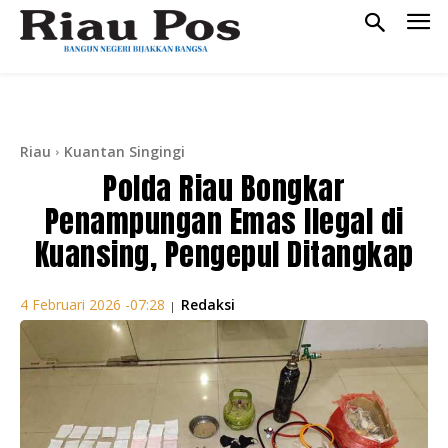
Riau
Kuantan Singingi
Polda Riau Bongkar
Penampungan Emas Ilegal di
Kuansing, Pengepul Ditangkap
Redaksi
4 Februari 2026 -07:28
|