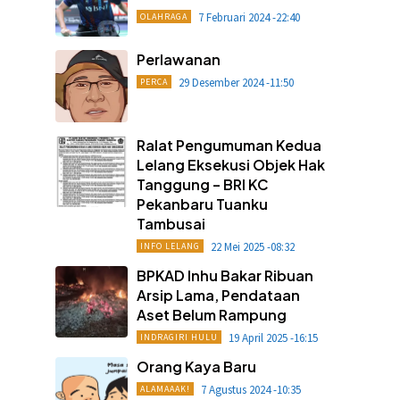
7 Februari 2024 -22:40
OLAHRAGA
Perlawanan
29 Desember 2024 -11:50
PERCA
Ralat Pengumuman Kedua
Lelang Eksekusi Objek Hak
Tanggung – BRI KC
Pekanbaru Tuanku
Tambusai
22 Mei 2025 -08:32
INFO LELANG
BPKAD Inhu Bakar Ribuan
Arsip Lama, Pendataan
Aset Belum Rampung
19 April 2025 -16:15
INDRAGIRI HULU
Orang Kaya Baru
7 Agustus 2024 -10:35
ALAMAAAK!