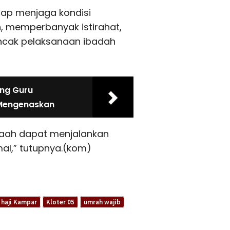
tap menjaga kondisi
 memperbanyak istirahat,
ncak pelaksanaan ibadah
ang Guru
 Mengenaskan
emaah dapat menjalankan
al,” tutupnya.(kom)
 haji Kampar
Kloter 05
umrah wajib