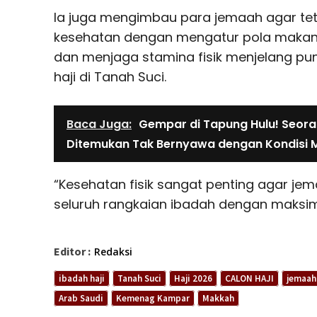
Ia juga mengimbau para jemaah agar te
kesehatan dengan mengatur pola makan,
dan menjaga stamina fisik menjelang pu
haji di Tanah Suci.
Baca Juga:
Gempar di Tapung Hulu! Seor
Ditemukan Tak Bernyawa dengan Kondisi
“Kesehatan fisik sangat penting agar j
seluruh rangkaian ibadah dengan maksim
Editor :
Redaksi
ibadah haji
Tanah Suci
Haji 2026
CALON HAJI
jemaah
Arab Saudi
Kemenag Kampar
Makkah