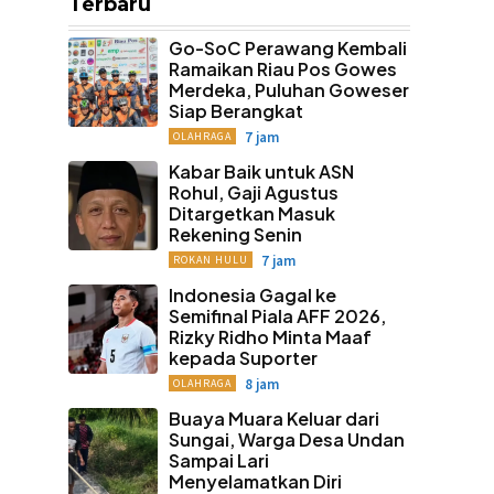
Terbaru
Go-SoC Perawang Kembali
Ramaikan Riau Pos Gowes
Merdeka, Puluhan Goweser
Siap Berangkat
7 jam
OLAHRAGA
Kabar Baik untuk ASN
Rohul, Gaji Agustus
Ditargetkan Masuk
Rekening Senin
7 jam
ROKAN HULU
Indonesia Gagal ke
Semifinal Piala AFF 2026,
Rizky Ridho Minta Maaf
kepada Suporter
8 jam
OLAHRAGA
Buaya Muara Keluar dari
Sungai, Warga Desa Undan
Sampai Lari
Menyelamatkan Diri