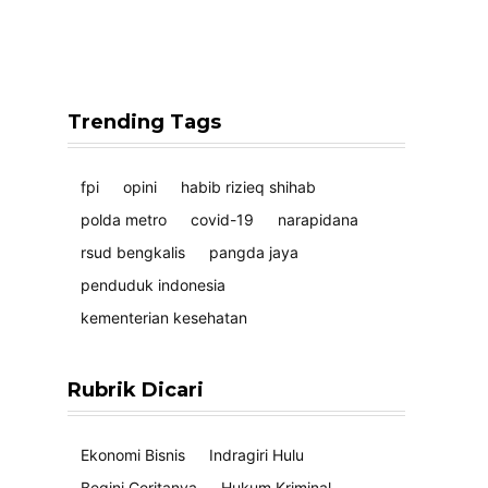
Trending Tags
fpi
opini
habib rizieq shihab
polda metro
covid-19
narapidana
rsud bengkalis
pangda jaya
penduduk indonesia
kementerian kesehatan
Rubrik Dicari
Ekonomi Bisnis
Indragiri Hulu
Begini Ceritanya
Hukum Kriminal