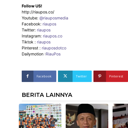
Follow US!
http://riaupos.co/
Youtube:
@riauposmedia
Facebook:
riaupos
Twitter:
riaupos
Instagram:
riaupos.co
Tiktok :
riaupos
Pinterest :
riauposdotco
Dailymotion :
RiauPos
Facebook
Twitter
Pinterest
BERITA LAINNYA