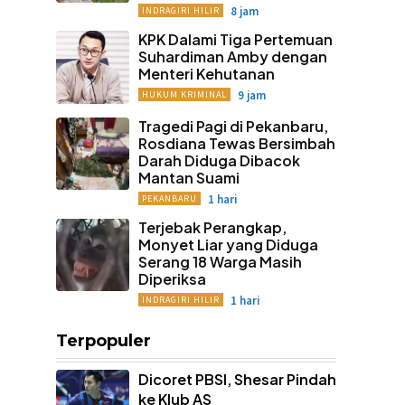
8 jam
INDRAGIRI HILIR
KPK Dalami Tiga Pertemuan
Suhardiman Amby dengan
Menteri Kehutanan
9 jam
HUKUM KRIMINAL
Tragedi Pagi di Pekanbaru,
Rosdiana Tewas Bersimbah
Darah Diduga Dibacok
Mantan Suami
1 hari
PEKANBARU
Terjebak Perangkap,
Monyet Liar yang Diduga
Serang 18 Warga Masih
Diperiksa
1 hari
INDRAGIRI HILIR
Terpopuler
Dicoret PBSI, Shesar Pindah
ke Klub AS