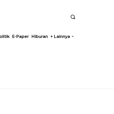
olitik
E-Paper
Hiburan
+ Lainnya