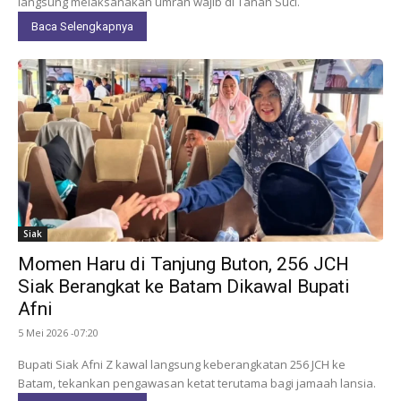
langsung melaksanakan umrah wajib di Tanah Suci.
Baca Selengkapnya
Siak
Momen Haru di Tanjung Buton, 256 JCH
Siak Berangkat ke Batam Dikawal Bupati
Afni
5 Mei 2026 -07:20
Bupati Siak Afni Z kawal langsung keberangkatan 256 JCH ke
Batam, tekankan pengawasan ketat terutama bagi jamaah lansia.