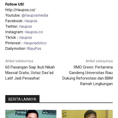
Follow US!
http://riaupos.co/
Youtube:
@riauposmedia
Facebook:
riaupos
Twitter:
riaupos
Instagram:
riaupos.co
Tiktok :
riaupos
Pinterest :
riauposdotco
Dailymotion :
RiauPos
Artikel sebelumnya
Artikel selanjutnya
60 Pasangan Siap Ikuti Nikah
RMO Green: Pertamina
Massal Gratis, Ustaz Das’ad
Gandeng Universitas Riau
Latif Jadi Penasihat
Dukung Reforestasi dan BBM
Ramah Lingkungan
BERITA LAINNYA