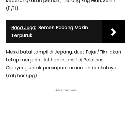
keberangkatan pemain,” terang Eng Hian, Senin
(11/11).
Baca Juga:
Semen Padang Makin
Terpuruk
Meski batal tampil di Jepang, duet Fajar/Fikri akan
tetap menjalani latihan intensif di Pelatnas
Cipayung untuk persiapan turnamen berikutnya.
(raf/bas/jpg)
- Advertisement -