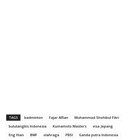
TAGS
badminton
Fajar Alfian
Muhammad Shohibul Fikri
bulutangkis Indonesia
Kumamoto Masters
visa Jepang
Eng Hian
BWF
olahraga
PBSI
Ganda putra Indonesia