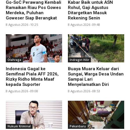
Go-SoC Perawang Kembali
Kabar Baik untuk ASN
Ramaikan Riau Pos Gowes
Rohul, Gaji Agustus
Merdeka, Puluhan
Ditargetkan Masuk
Goweser Siap Berangkat
Rekening Senin
8 Agustus 2026 -10:25
8 Agustus 2026 -09:48
Olahraga
Indragiri Hilir
Indonesia Gagal ke
Buaya Muara Keluar dari
Semifinal Piala AFF 2026,
Sungai, Warga Desa Undan
Rizky Ridho Minta Maaf
Sampai Lari
kepada Suporter
Menyelamatkan Diri
8 Agustus 2026 -09:08
8 Agustus 2026 -08:53
Hukum Kriminal
Pekanbaru