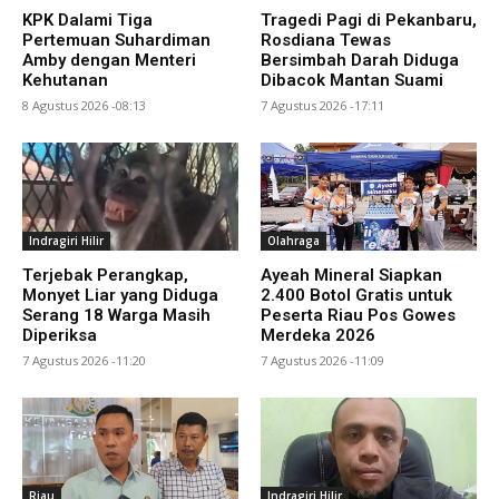
KPK Dalami Tiga
Tragedi Pagi di Pekanbaru,
Pertemuan Suhardiman
Rosdiana Tewas
Amby dengan Menteri
Bersimbah Darah Diduga
Kehutanan
Dibacok Mantan Suami
8 Agustus 2026 -08:13
7 Agustus 2026 -17:11
Indragiri Hilir
Olahraga
Terjebak Perangkap,
Ayeah Mineral Siapkan
Monyet Liar yang Diduga
2.400 Botol Gratis untuk
Serang 18 Warga Masih
Peserta Riau Pos Gowes
Diperiksa
Merdeka 2026
7 Agustus 2026 -11:20
7 Agustus 2026 -11:09
Riau
Indragiri Hilir