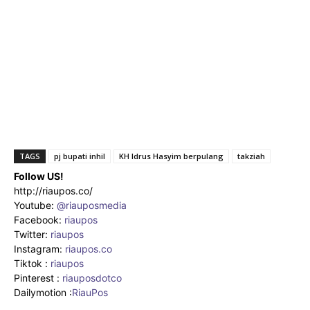
TAGS
pj bupati inhil
KH Idrus Hasyim berpulang
takziah
Follow US!
http://riaupos.co/
Youtube:
@riauposmedia
Facebook:
riaupos
Twitter:
riaupos
Instagram:
riaupos.co
Tiktok :
riaupos
Pinterest :
riauposdotco
Dailymotion :
RiauPos