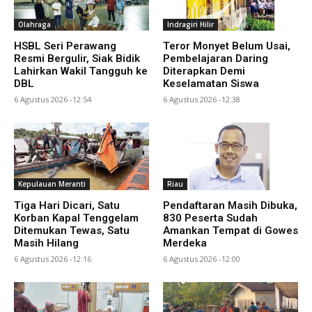
Olahraga
Indragiri Hilir
HSBL Seri Perawang
Teror Monyet Belum Usai,
Resmi Bergulir, Siak Bidik
Pembelajaran Daring
Lahirkan Wakil Tangguh ke
Diterapkan Demi
DBL
Keselamatan Siswa
6 Agustus 2026 -12:54
6 Agustus 2026 -12:38
Kepulauan Meranti
Riau
Tiga Hari Dicari, Satu
Pendaftaran Masih Dibuka,
Korban Kapal Tenggelam
830 Peserta Sudah
Ditemukan Tewas, Satu
Amankan Tempat di Gowes
Masih Hilang
Merdeka
6 Agustus 2026 -12:16
6 Agustus 2026 -12:00