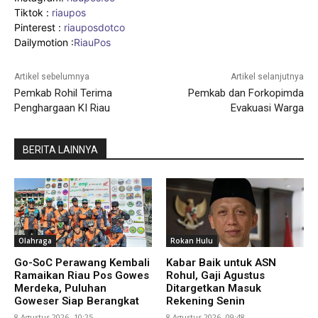
Tiktok :
riaupos
Pinterest :
riauposdotco
Dailymotion :
RiauPos
Artikel sebelumnya
Artikel selanjutnya
Pemkab Rohil Terima
Pemkab dan Forkopimda
Penghargaan KI Riau
Evakuasi Warga
BERITA LAINNYA
Olahraga
Rokan Hulu
Go-SoC Perawang Kembali
Kabar Baik untuk ASN
Ramaikan Riau Pos Gowes
Rohul, Gaji Agustus
Merdeka, Puluhan
Ditargetkan Masuk
Goweser Siap Berangkat
Rekening Senin
8 Agustus 2026 -10:25
8 Agustus 2026 -09:48