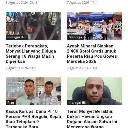
8 Agustus 2026 -08:13
7 Agustus 2026 -17:11
Indragiri Hilir
Olahraga
Terjebak Perangkap,
Ayeah Mineral Siapkan
Monyet Liar yang Diduga
2.400 Botol Gratis untuk
Serang 18 Warga Masih
Peserta Riau Pos Gowes
Diperiksa
Merdeka 2026
7 Agustus 2026 -11:20
7 Agustus 2026 -11:09
Riau
Indragiri Hilir
Kasus Korupsi Dana PI 10
Teror Monyet Berakhir,
Persen PHR Bergulir, Kejati
Dokter Hewan Ungkap
Riau Tetapkan 9
Dugaan Alasan Satwa Ini
Tersangka Baru
Menyerang Warga