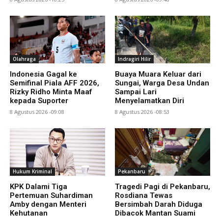
Olahraga
Indragiri Hilir
Indonesia Gagal ke
Buaya Muara Keluar dari
Semifinal Piala AFF 2026,
Sungai, Warga Desa Undan
Rizky Ridho Minta Maaf
Sampai Lari
kepada Suporter
Menyelamatkan Diri
8 Agustus 2026 -09:08
8 Agustus 2026 -08:53
Hukum Kriminal
Pekanbaru
KPK Dalami Tiga
Tragedi Pagi di Pekanbaru,
Pertemuan Suhardiman
Rosdiana Tewas
Amby dengan Menteri
Bersimbah Darah Diduga
Kehutanan
Dibacok Mantan Suami