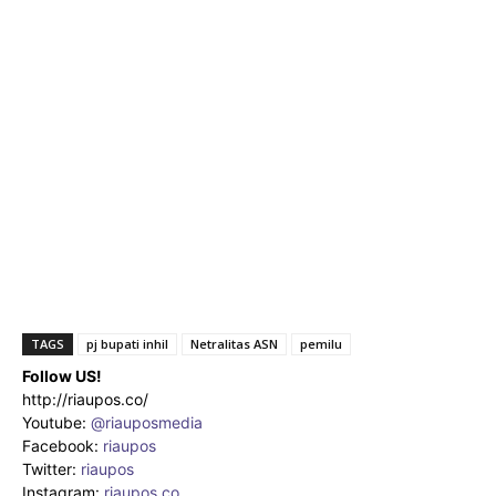
TAGS
pj bupati inhil
Netralitas ASN
pemilu
Follow US!
http://riaupos.co/
Youtube:
@riauposmedia
Facebook:
riaupos
Twitter:
riaupos
Instagram:
riaupos.co