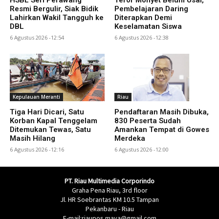
Resmi Bergulir, Siak Bidik
Pembelajaran Daring
Lahirkan Wakil Tangguh ke
Diterapkan Demi
DBL
Keselamatan Siswa
6 Agustus 2026 -12:54
6 Agustus 2026 -12:38
Kepulauan Meranti
Riau
Tiga Hari Dicari, Satu
Pendaftaran Masih Dibuka,
Korban Kapal Tenggelam
830 Peserta Sudah
Ditemukan Tewas, Satu
Amankan Tempat di Gowes
Masih Hilang
Merdeka
6 Agustus 2026 -12:16
6 Agustus 2026 -12:00
PT. Riau Multimedia Corporindo
Graha Pena Riau, 3rd floor
Jl. HR Soebrantas KM 10.5 Tampan
Pekanbaru - Riau
E-mail:riaupos.maya@gmail.com