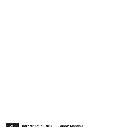
TAGS
Infrastruktur Listrik
Talang Mandau