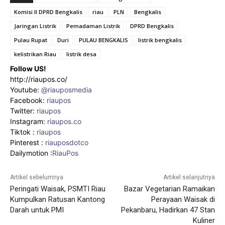
Komisi II DPRD Bengkalis
riau
PLN
Bengkalis
Jaringan Listrik
Pemadaman Listrik
DPRD Bengkalis
Pulau Rupat
Duri
PULAU BENGKALIS
listrik bengkalis
kelistrikan Riau
listrik desa
Follow US!
http://riaupos.co/
Youtube:
@riauposmedia
Facebook:
riaupos
Twitter:
riaupos
Instagram:
riaupos.co
Tiktok :
riaupos
Pinterest :
riauposdotco
Dailymotion :
RiauPos
Artikel sebelumnya
Artikel selanjutnya
Peringati Waisak, PSMTI Riau
Bazar Vegetarian Ramaikan
Kumpulkan Ratusan Kantong
Perayaan Waisak di
Darah untuk PMI
Pekanbaru, Hadirkan 47 Stan
Kuliner