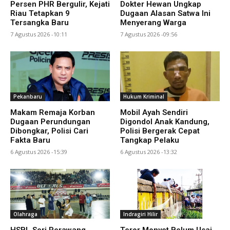
Persen PHR Bergulir, Kejati
Dokter Hewan Ungkap
Riau Tetapkan 9
Dugaan Alasan Satwa Ini
Tersangka Baru
Menyerang Warga
7 Agustus 2026 -10:11
7 Agustus 2026 -09:56
Pekanbaru
Hukum Kriminal
Makam Remaja Korban
Mobil Ayah Sendiri
Dugaan Perundungan
Digondol Anak Kandung,
Dibongkar, Polisi Cari
Polisi Bergerak Cepat
Fakta Baru
Tangkap Pelaku
6 Agustus 2026 -15:39
6 Agustus 2026 -13:32
Olahraga
Indragiri Hilir
HSBL Seri Perawang
Teror Monyet Belum Usai,