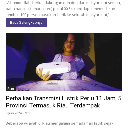
“Alhamdulillah, berkat dukungan dan doa dari masyarakat semua,
pada hari ini (kemarin, red) pukul 00.54 kami dapat memulihkan
kembali 100 persen pasokan listrik ke seluruh masyarakat,”
Baca Selengkapnya
Riau
Perbaikan Transmisi Listrik Perlu 11 Jam, 5
Provinsi Termasuk Riau Terdampak
5 Juni 2024 -09:00
Beberapa wilayah di Riau mengalami pemadaman listrik sejak