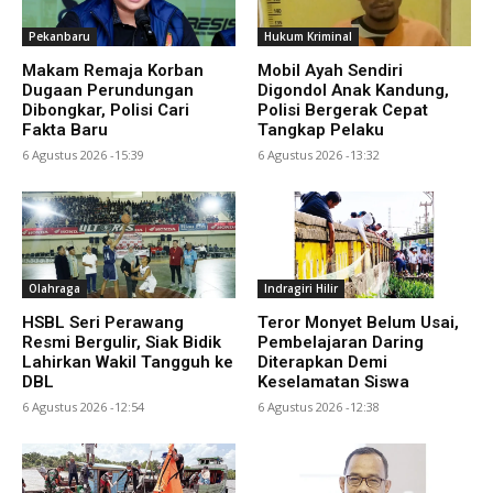
Pekanbaru
Hukum Kriminal
Makam Remaja Korban
Mobil Ayah Sendiri
Dugaan Perundungan
Digondol Anak Kandung,
Dibongkar, Polisi Cari
Polisi Bergerak Cepat
Fakta Baru
Tangkap Pelaku
6 Agustus 2026 -15:39
6 Agustus 2026 -13:32
Olahraga
Indragiri Hilir
HSBL Seri Perawang
Teror Monyet Belum Usai,
Resmi Bergulir, Siak Bidik
Pembelajaran Daring
Lahirkan Wakil Tangguh ke
Diterapkan Demi
DBL
Keselamatan Siswa
6 Agustus 2026 -12:54
6 Agustus 2026 -12:38