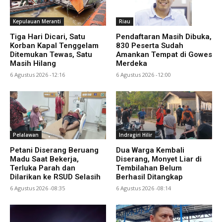
Kepulauan Meranti
Riau
Tiga Hari Dicari, Satu
Pendaftaran Masih Dibuka,
Korban Kapal Tenggelam
830 Peserta Sudah
Ditemukan Tewas, Satu
Amankan Tempat di Gowes
Masih Hilang
Merdeka
6 Agustus 2026 -12:16
6 Agustus 2026 -12:00
Pelalawan
Indragiri Hilir
Petani Diserang Beruang
Dua Warga Kembali
Madu Saat Bekerja,
Diserang, Monyet Liar di
Terluka Parah dan
Tembilahan Belum
Dilarikan ke RSUD Selasih
Berhasil Ditangkap
6 Agustus 2026 -08:35
6 Agustus 2026 -08:14