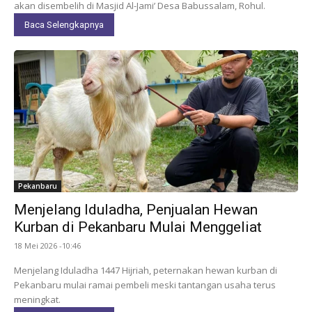
akan disembelih di Masjid Al-Jami’ Desa Babussalam, Rohul.
Baca Selengkapnya
Pekanbaru
Menjelang Iduladha, Penjualan Hewan
Kurban di Pekanbaru Mulai Menggeliat
18 Mei 2026 -10:46
Menjelang Iduladha 1447 Hijriah, peternakan hewan kurban di
Pekanbaru mulai ramai pembeli meski tantangan usaha terus
meningkat.