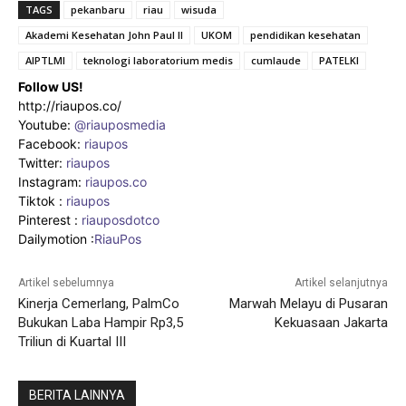
TAGS
pekanbaru
riau
wisuda
Akademi Kesehatan John Paul II
UKOM
pendidikan kesehatan
AIPTLMI
teknologi laboratorium medis
cumlaude
PATELKI
Follow US!
http://riaupos.co/
Youtube:
@riauposmedia
Facebook:
riaupos
Twitter:
riaupos
Instagram:
riaupos.co
Tiktok :
riaupos
Pinterest :
riauposdotco
Dailymotion :
RiauPos
Artikel sebelumnya
Artikel selanjutnya
Kinerja Cemerlang, PalmCo
Marwah Melayu di Pusaran
Bukukan Laba Hampir Rp3,5
Kekuasaan Jakarta
Triliun di Kuartal III
BERITA LAINNYA