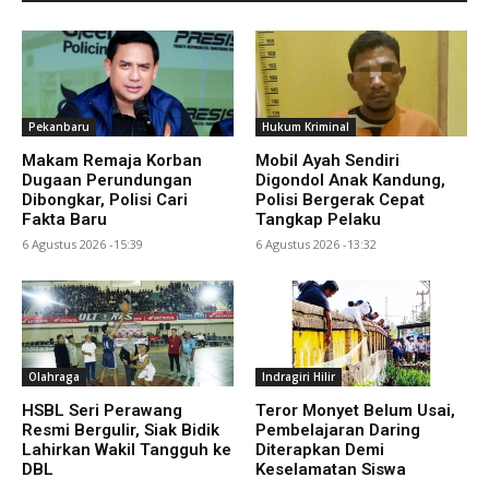
Pekanbaru
Hukum Kriminal
Makam Remaja Korban
Mobil Ayah Sendiri
Dugaan Perundungan
Digondol Anak Kandung,
Dibongkar, Polisi Cari
Polisi Bergerak Cepat
Fakta Baru
Tangkap Pelaku
6 Agustus 2026 -15:39
6 Agustus 2026 -13:32
Olahraga
Indragiri Hilir
HSBL Seri Perawang
Teror Monyet Belum Usai,
Resmi Bergulir, Siak Bidik
Pembelajaran Daring
Lahirkan Wakil Tangguh ke
Diterapkan Demi
DBL
Keselamatan Siswa