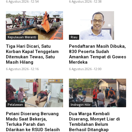
6 Agustus 2026 -12:54
6 Agustus 2026 -12:38
Kepulauan Meranti
Riau
Tiga Hari Dicari, Satu
Pendaftaran Masih Dibuka,
Korban Kapal Tenggelam
830 Peserta Sudah
Ditemukan Tewas, Satu
Amankan Tempat di Gowes
Masih Hilang
Merdeka
6 Agustus 2026 -12:16
6 Agustus 2026 -12:00
Pelalawan
Indragiri Hilir
Petani Diserang Beruang
Dua Warga Kembali
Madu Saat Bekerja,
Diserang, Monyet Liar di
Terluka Parah dan
Tembilahan Belum
Dilarikan ke RSUD Selasih
Berhasil Ditangkap