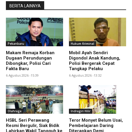
BERITA LAINNYA
Pekanbaru
Hukum Kriminal
Makam Remaja Korban
Mobil Ayah Sendiri
Dugaan Perundungan
Digondol Anak Kandung,
Dibongkar, Polisi Cari
Polisi Bergerak Cepat
Fakta Baru
Tangkap Pelaku
6 Agustus 2026 -15:39
6 Agustus 2026 -13:32
Olahraga
Indragiri Hilir
HSBL Seri Perawang
Teror Monyet Belum Usai,
Resmi Bergulir, Siak Bidik
Pembelajaran Daring
Lahirkan Wakil Tangguh ke
Diterapkan Demi