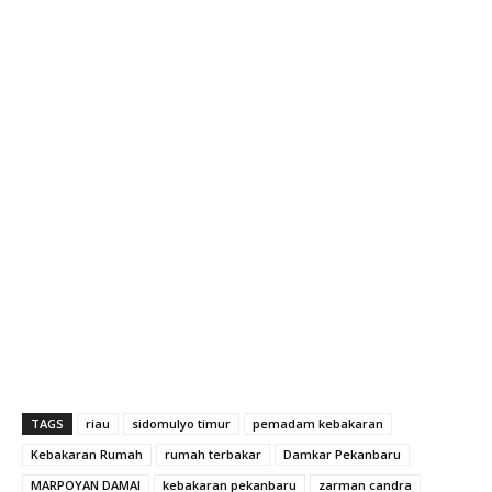
TAGS
riau
sidomulyo timur
pemadam kebakaran
Kebakaran Rumah
rumah terbakar
Damkar Pekanbaru
MARPOYAN DAMAI
kebakaran pekanbaru
zarman candra