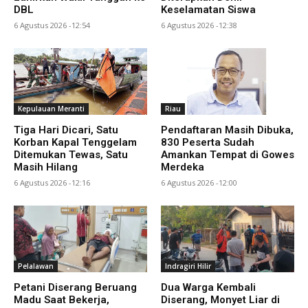
DBL
Keselamatan Siswa
6 Agustus 2026 -12:54
6 Agustus 2026 -12:38
Kepulauan Meranti
Riau
Tiga Hari Dicari, Satu
Pendaftaran Masih Dibuka,
Korban Kapal Tenggelam
830 Peserta Sudah
Ditemukan Tewas, Satu
Amankan Tempat di Gowes
Masih Hilang
Merdeka
6 Agustus 2026 -12:16
6 Agustus 2026 -12:00
Pelalawan
Indragiri Hilir
Petani Diserang Beruang
Dua Warga Kembali
Madu Saat Bekerja,
Diserang, Monyet Liar di