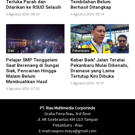
Terluka Parah dan
Tembilahan Belum
Dilarikan ke RSUD Selasih
Berhasil Ditangkap
6 Agustus 2026 -08:35
6 Agustus 2026 -08:14
Siak
Pekanbaru
Pelajar SMP Tenggelam
Kabar Baik! Jalan Teratai
Saat Berenang di Sungai
Pekanbaru Mulai Dibenahi,
Siak, Pencarian Hingga
Drainase yang Lama
Malam Belum
Tertutup Kini Dibuka
Membuahkan Hasil
5 Agustus 2026 -10:37
6 Agustus 2026 -07:53
PT. Riau Multimedia Corporindo
Graha Pena Riau, 3rd floor
Jl. HR Soebrantas KM 10.5 Tampan
Pekanbaru - Riau
E-mail:riaupos.maya@gmail.com