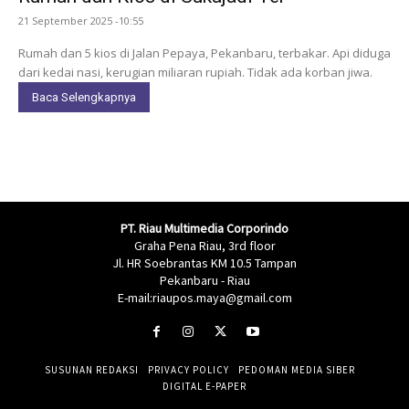
21 September 2025 -10:55
Rumah dan 5 kios di Jalan Pepaya, Pekanbaru, terbakar. Api diduga
dari kedai nasi, kerugian miliaran rupiah. Tidak ada korban jiwa.
Baca Selengkapnya
PT. Riau Multimedia Corporindo
Graha Pena Riau, 3rd floor
Jl. HR Soebrantas KM 10.5 Tampan
Pekanbaru - Riau
E-mail:riaupos.maya@gmail.com
SUSUNAN REDAKSI
PRIVACY POLICY
PEDOMAN MEDIA SIBER
DIGITAL E-PAPER