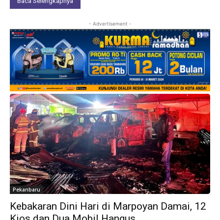
Baca Selengkapnya
- Advertisement -
Pekanbaru
Kebakaran Dini Hari di Marpoyan Damai, 12
Kios dan Dua Mobil Hangus