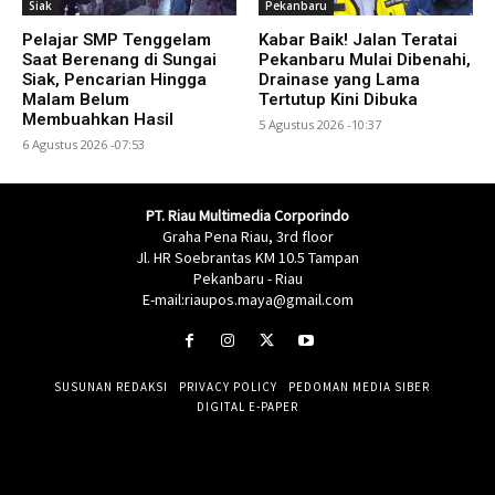
Siak
Pekanbaru
Pelajar SMP Tenggelam
Kabar Baik! Jalan Teratai
Saat Berenang di Sungai
Pekanbaru Mulai Dibenahi,
Siak, Pencarian Hingga
Drainase yang Lama
Malam Belum
Tertutup Kini Dibuka
Membuahkan Hasil
5 Agustus 2026 -10:37
6 Agustus 2026 -07:53
PT. Riau Multimedia Corporindo
Graha Pena Riau, 3rd floor
Jl. HR Soebrantas KM 10.5 Tampan
Pekanbaru - Riau
E-mail:riaupos.maya@gmail.com
SUSUNAN REDAKSI
PRIVACY POLICY
PEDOMAN MEDIA SIBER
DIGITAL E-PAPER