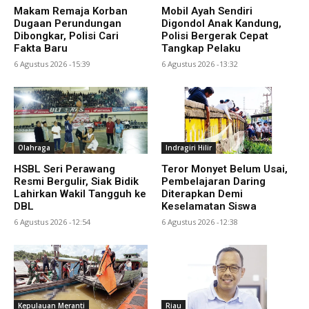
Makam Remaja Korban
Mobil Ayah Sendiri
Dugaan Perundungan
Digondol Anak Kandung,
Dibongkar, Polisi Cari
Polisi Bergerak Cepat
Fakta Baru
Tangkap Pelaku
6 Agustus 2026 -15:39
6 Agustus 2026 -13:32
Olahraga
Indragiri Hilir
HSBL Seri Perawang
Teror Monyet Belum Usai,
Resmi Bergulir, Siak Bidik
Pembelajaran Daring
Lahirkan Wakil Tangguh ke
Diterapkan Demi
DBL
Keselamatan Siswa
6 Agustus 2026 -12:54
6 Agustus 2026 -12:38
Kepulauan Meranti
Riau