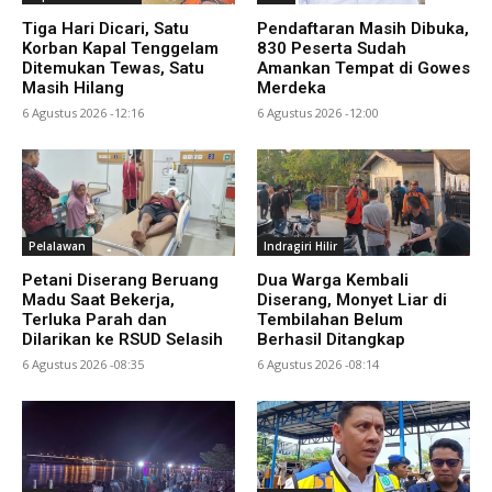
Tiga Hari Dicari, Satu
Pendaftaran Masih Dibuka,
Korban Kapal Tenggelam
830 Peserta Sudah
Ditemukan Tewas, Satu
Amankan Tempat di Gowes
Masih Hilang
Merdeka
6 Agustus 2026 -12:16
6 Agustus 2026 -12:00
Pelalawan
Indragiri Hilir
Petani Diserang Beruang
Dua Warga Kembali
Madu Saat Bekerja,
Diserang, Monyet Liar di
Terluka Parah dan
Tembilahan Belum
Dilarikan ke RSUD Selasih
Berhasil Ditangkap
6 Agustus 2026 -08:35
6 Agustus 2026 -08:14