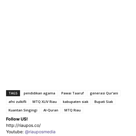
TAGS
pendidikan agama
Pawai Taaruf
generasi Qur’ani
afni zulkifli
MTQ XLIV Riau
kabupaten siak
Bupati Siak
Kuantan Singingi
Al-Quran
MTQ Riau
Follow US!
http://riaupos.co/
Youtube:
@riauposmedia