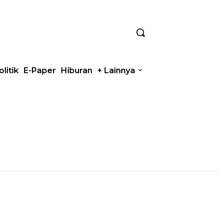
olitik
E-Paper
Hiburan
+ Lainnya