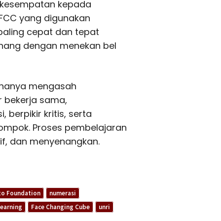
 kesempatan kepada
 FCC yang digunakan
paling cepat dan tepat
nang dengan menekan bel
ak hanya mengasah
r bekerja sama,
rpikir kritis, serta
ompok. Proses pembelajaran
itif, dan menyenangkan.
to Foundation
numerasi
Learning
Face Changing Cube
unri