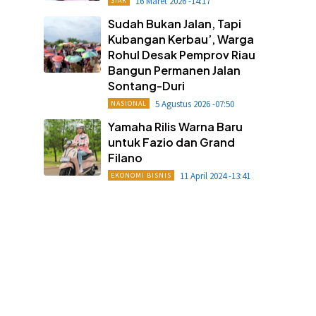
16 Maret 2026 -14:17
SIAK
Sudah Bukan Jalan, Tapi
Kubangan Kerbau’, Warga
Rohul Desak Pemprov Riau
Bangun Permanen Jalan
Sontang-Duri
5 Agustus 2026 -07:50
NASIONAL
Yamaha Rilis Warna Baru
untuk Fazio dan Grand
Filano
11 April 2024 -13:41
EKONOMI BISNIS