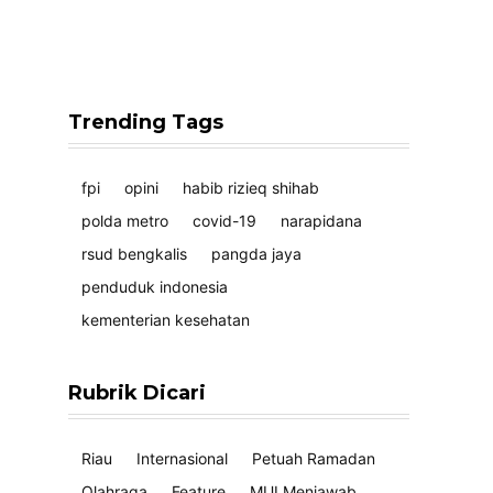
Trending Tags
fpi
opini
habib rizieq shihab
polda metro
covid-19
narapidana
rsud bengkalis
pangda jaya
penduduk indonesia
kementerian kesehatan
Rubrik Dicari
Riau
Internasional
Petuah Ramadan
Olahraga
Feature
MUI Menjawab