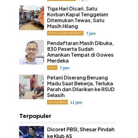
Tiga Hari Dicari, Satu
Korban Kapal Tenggelam
Ditemukan Tewas, Satu
Masih Hilang
7 jam
KEPULAUAN MERANTI
Pendaftaran Masih Dibuka,
830 Peserta Sudah
Amankan Tempat di Gowes
Merdeka
7 jam
RIAU
Petani Diserang Beruang
Madu Saat Bekerja, Terluka
Parah dan Dilarikan ke RSUD
Selasih
11 jam
PELALAWAN
Terpopuler
Dicoret PBSI, Shesar Pindah
ke Klub AS