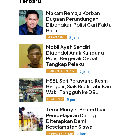
Terbaru
Makam Remaja Korban
Dugaan Perundungan
Dibongkar, Polisi Cari Fakta
Baru
3 jam
PEKANBARU
Mobil Ayah Sendiri
Digondol Anak Kandung,
Polisi Bergerak Cepat
Tangkap Pelaku
6 jam
HUKUM KRIMINAL
HSBL Seri Perawang Resmi
Bergulir, Siak Bidik Lahirkan
Wakil Tangguh ke DBL
6 jam
OLAHRAGA
Teror Monyet Belum Usai,
Pembelajaran Daring
Diterapkan Demi
Keselamatan Siswa
7 jam
INDRAGIRI HILIR