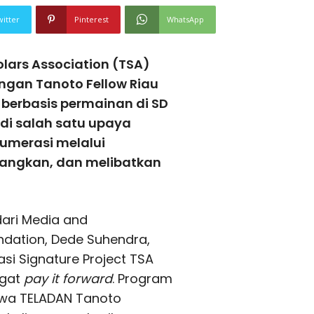
witter
Pinterest
WhatsApp
lars Association (TSA)
engan Tanoto Fellow Riau
berbasis permainan di SD
adi salah satu upaya
umerasi melalui
nangkan, dan melibatkan
dari Media and
dation, Dede Suhendra,
i Signature Project TSA
ngat
pay it forward
. Program
swa TELADAN Tanoto