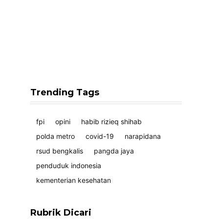
Trending Tags
fpi
opini
habib rizieq shihab
polda metro
covid-19
narapidana
rsud bengkalis
pangda jaya
penduduk indonesia
kementerian kesehatan
Rubrik Dicari