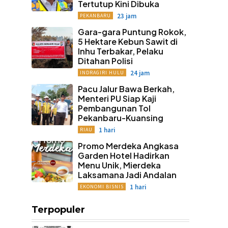
Tertutup Kini Dibuka
23 jam
PEKANBARU
Gara-gara Puntung Rokok,
5 Hektare Kebun Sawit di
Inhu Terbakar, Pelaku
Ditahan Polisi
24 jam
INDRAGIRI HULU
Pacu Jalur Bawa Berkah,
Menteri PU Siap Kaji
Pembangunan Tol
Pekanbaru-Kuansing
1 hari
RIAU
Promo Merdeka Angkasa
Garden Hotel Hadirkan
Menu Unik, Mierdeka
Laksamana Jadi Andalan
1 hari
EKONOMI BISNIS
Terpopuler