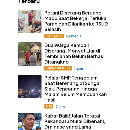
Terbaru
Petani Diserang Beruang
Madu Saat Bekerja, Terluka
Parah dan Dilarikan ke RSUD
Selasih
54 menit
PELALAWAN
Dua Warga Kembali
Diserang, Monyet Liar di
Tembilahan Belum Berhasil
Ditangkap
1 jam
INDRAGIRI HILIR
Pelajar SMP Tenggelam
Saat Berenang di Sungai
Siak, Pencarian Hingga
Malam Belum Membuahkan
Hasil
2 jam
SIAK
Kabar Baik! Jalan Teratai
Pekanbaru Mulai Dibenahi,
Drainase yang Lama