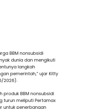
harga BBM nonsubsidi
yak dunia dan mengikuti
Tentunya langkah
gan pemerintah,” ujar Kitty
6/2026).
ah produk BBM nonsubsidi
 turun meliputi Pertamax
tur untuk penerbangan