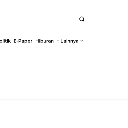
olitik
E-Paper
Hiburan
+ Lainnya