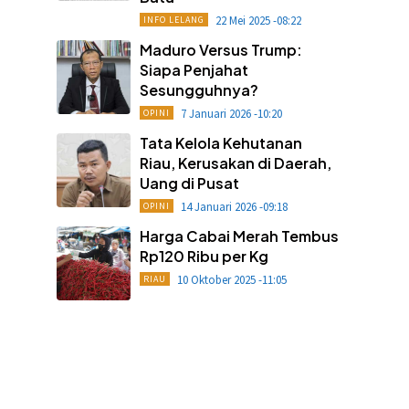
22 Mei 2025 -08:22
INFO LELANG
Maduro Versus Trump:
Siapa Penjahat
Sesungguhnya?
7 Januari 2026 -10:20
OPINI
Tata Kelola Kehutanan
Riau, Kerusakan di Daerah,
Uang di Pusat
14 Januari 2026 -09:18
OPINI
Harga Cabai Merah Tembus
Rp120 Ribu per Kg
10 Oktober 2025 -11:05
RIAU