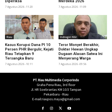
Diperiksa
Merdeka 2026
7 Agustus 2026 -11:20
7 Agustus 2026 -11:09
Riau
Indragiri Hilir
Kasus Korupsi Dana PI 10
Teror Monyet Berakhir,
Persen PHR Bergulir, Kejati
Dokter Hewan Ungkap
Riau Tetapkan 9
Dugaan Alasan Satwa Ini
Tersangka Baru
Menyerang Warga
7 Agustus 2026 -10:11
7 Agustus 2026 -09:56
PT. Riau Multimedia Corporindo
Graha Pena Riau, 3rd floor
Jl. HR Soebrantas KM 10.5 Tampan
Pekanbaru - Riau
E-mail:riaupos.maya@gmail.com