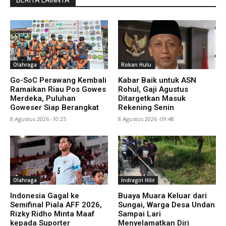
Olahraga
Rokan Hulu
Go-SoC Perawang Kembali
Kabar Baik untuk ASN
Ramaikan Riau Pos Gowes
Rohul, Gaji Agustus
Merdeka, Puluhan
Ditargetkan Masuk
Goweser Siap Berangkat
Rekening Senin
8 Agustus 2026 -10:25
8 Agustus 2026 -09:48
Olahraga
Indragiri Hilir
Indonesia Gagal ke
Buaya Muara Keluar dari
Semifinal Piala AFF 2026,
Sungai, Warga Desa Undan
Rizky Ridho Minta Maaf
Sampai Lari
kepada Suporter
Menyelamatkan Diri