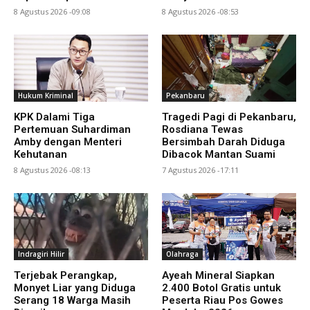
8 Agustus 2026 -09:08
8 Agustus 2026 -08:53
Hukum Kriminal
Pekanbaru
KPK Dalami Tiga
Tragedi Pagi di Pekanbaru,
Pertemuan Suhardiman
Rosdiana Tewas
Amby dengan Menteri
Bersimbah Darah Diduga
Kehutanan
Dibacok Mantan Suami
8 Agustus 2026 -08:13
7 Agustus 2026 -17:11
Indragiri Hilir
Olahraga
Terjebak Perangkap,
Ayeah Mineral Siapkan
Monyet Liar yang Diduga
2.400 Botol Gratis untuk
Serang 18 Warga Masih
Peserta Riau Pos Gowes