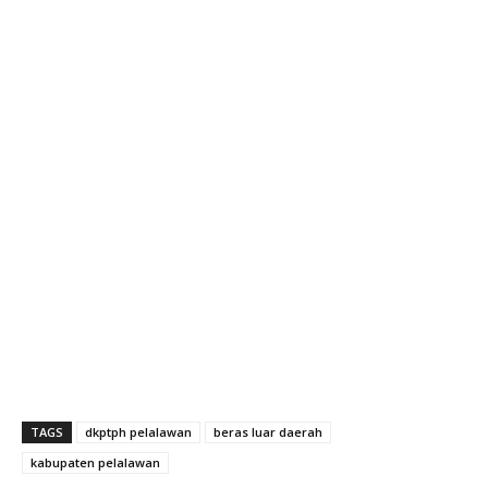
TAGS
dkptph pelalawan
beras luar daerah
kabupaten pelalawan