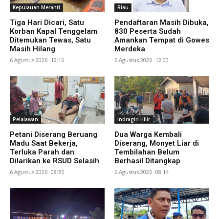
Kepulauan Meranti
Riau
Tiga Hari Dicari, Satu
Pendaftaran Masih Dibuka,
Korban Kapal Tenggelam
830 Peserta Sudah
Ditemukan Tewas, Satu
Amankan Tempat di Gowes
Masih Hilang
Merdeka
6 Agustus 2026 -12:16
6 Agustus 2026 -12:00
Pelalawan
Indragiri Hilir
Petani Diserang Beruang
Dua Warga Kembali
Madu Saat Bekerja,
Diserang, Monyet Liar di
Terluka Parah dan
Tembilahan Belum
Dilarikan ke RSUD Selasih
Berhasil Ditangkap
6 Agustus 2026 -08:35
6 Agustus 2026 -08:14