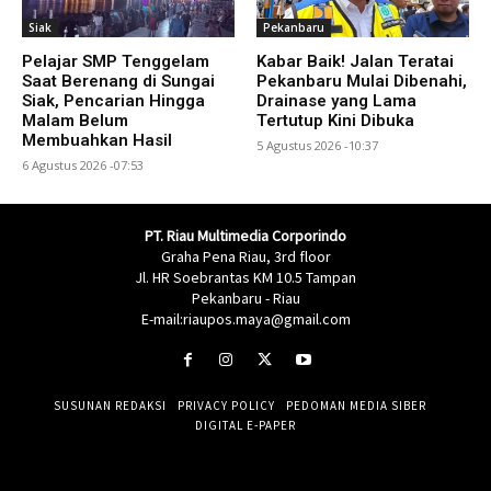
Siak
Pekanbaru
Pelajar SMP Tenggelam
Kabar Baik! Jalan Teratai
Saat Berenang di Sungai
Pekanbaru Mulai Dibenahi,
Siak, Pencarian Hingga
Drainase yang Lama
Malam Belum
Tertutup Kini Dibuka
Membuahkan Hasil
5 Agustus 2026 -10:37
6 Agustus 2026 -07:53
PT. Riau Multimedia Corporindo
Graha Pena Riau, 3rd floor
Jl. HR Soebrantas KM 10.5 Tampan
Pekanbaru - Riau
E-mail:riaupos.maya@gmail.com
SUSUNAN REDAKSI
PRIVACY POLICY
PEDOMAN MEDIA SIBER
DIGITAL E-PAPER