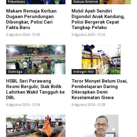
Pekanbaru
Hukum Kriminal
Makam Remaja Korban
Mobil Ayah Sendiri
Dugaan Perundungan
Digondol Anak Kandung,
Dibongkar, Polisi Cari
Polisi Bergerak Cepat
Fakta Baru
Tangkap Pelaku
6 Agustus 2026 -15:39
6 Agustus 2026 -13:32
Olahraga
Indragiri Hilir
HSBL Seri Perawang
Teror Monyet Belum Usai,
Resmi Bergulir, Siak Bidik
Pembelajaran Daring
Lahirkan Wakil Tangguh ke
Diterapkan Demi
DBL
Keselamatan Siswa
6 Agustus 2026 -12:54
6 Agustus 2026 -12:38