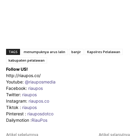
TAGS
menumpuknya arus lalin
banjir
Kapolres Pelalawan
kabupaten pelalawan
Follow US!
http://riaupos.co/
Youtube:
@riauposmedia
Facebook:
riaupos
Twitter:
riaupos
Instagram:
riaupos.co
Tiktok :
riaupos
Pinterest :
riauposdotco
Dailymotion :
RiauPos
Artikel sebelumnya
Artikel selanjutnya