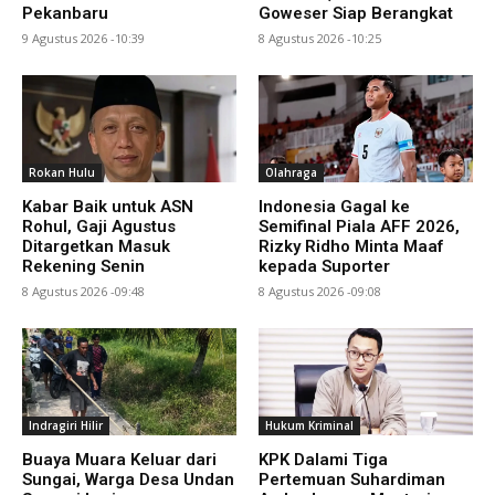
Pekanbaru
Goweser Siap Berangkat
9 Agustus 2026 -10:39
8 Agustus 2026 -10:25
Rokan Hulu
Olahraga
Kabar Baik untuk ASN
Indonesia Gagal ke
Rohul, Gaji Agustus
Semifinal Piala AFF 2026,
Ditargetkan Masuk
Rizky Ridho Minta Maaf
Rekening Senin
kepada Suporter
8 Agustus 2026 -09:48
8 Agustus 2026 -09:08
Indragiri Hilir
Hukum Kriminal
Buaya Muara Keluar dari
KPK Dalami Tiga
Sungai, Warga Desa Undan
Pertemuan Suhardiman