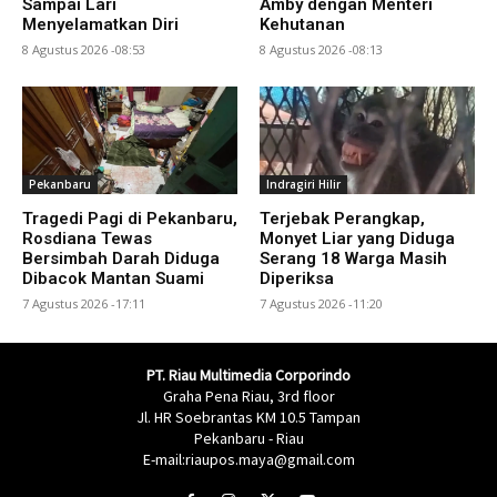
Sampai Lari
Amby dengan Menteri
Menyelamatkan Diri
Kehutanan
8 Agustus 2026 -08:53
8 Agustus 2026 -08:13
Pekanbaru
Indragiri Hilir
Tragedi Pagi di Pekanbaru,
Terjebak Perangkap,
Rosdiana Tewas
Monyet Liar yang Diduga
Bersimbah Darah Diduga
Serang 18 Warga Masih
Dibacok Mantan Suami
Diperiksa
7 Agustus 2026 -17:11
7 Agustus 2026 -11:20
PT. Riau Multimedia Corporindo
Graha Pena Riau, 3rd floor
Jl. HR Soebrantas KM 10.5 Tampan
Pekanbaru - Riau
E-mail:riaupos.maya@gmail.com