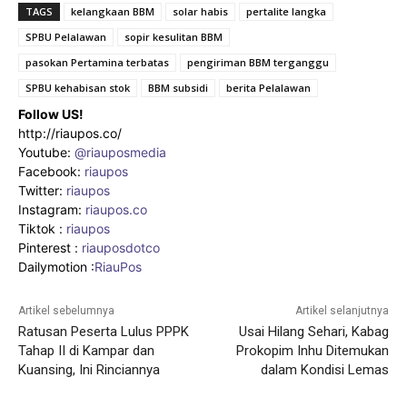
TAGS
kelangkaan BBM
solar habis
pertalite langka
SPBU Pelalawan
sopir kesulitan BBM
pasokan Pertamina terbatas
pengiriman BBM terganggu
SPBU kehabisan stok
BBM subsidi
berita Pelalawan
Follow US!
http://riaupos.co/
Youtube:
@riauposmedia
Facebook:
riaupos
Twitter:
riaupos
Instagram:
riaupos.co
Tiktok :
riaupos
Pinterest :
riauposdotco
Dailymotion :
RiauPos
Artikel sebelumnya
Artikel selanjutnya
Ratusan Peserta Lulus PPPK
Usai Hilang Sehari, Kabag
Tahap II di Kampar dan
Prokopim Inhu Ditemukan
Kuansing, Ini Rinciannya
dalam Kondisi Lemas