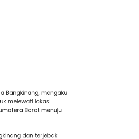
rga Bangkinang, mengaku
k melewati lokasi
Sumatera Barat menuju
kinang dan terjebak