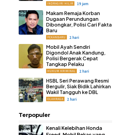
19 jam
INDRAGIRI HILIR
Makam Remaja Korban
Dugaan Perundungan
Dibongkar, Polisi Cari Fakta
Baru
2 hari
PEKANBARU
Mobil Ayah Sendiri
Digondol Anak Kandung,
Polisi Bergerak Cepat
Tangkap Pelaku
2 hari
HUKUM KRIMINAL
HSBL Seri Perawang Resmi
Bergulir, Siak Bidik Lahirkan
Wakil Tangguh ke DBL
2 hari
OLAHRAGA
Terpopuler
Kenali Kelebihan Honda
Freed, Mobil Bekas yang