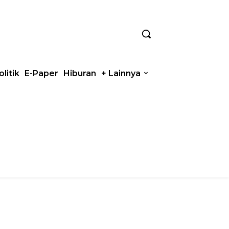
olitik
E-Paper
Hiburan
+ Lainnya