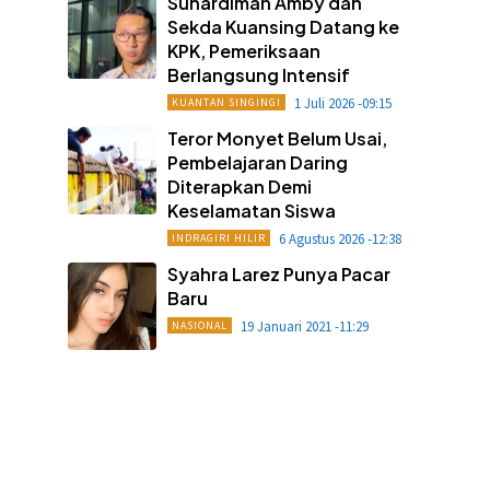
Suhardiman Amby dan
Sekda Kuansing Datang ke
KPK, Pemeriksaan
Berlangsung Intensif
1 Juli 2026 -09:15
KUANTAN SINGINGI
Teror Monyet Belum Usai,
Pembelajaran Daring
Diterapkan Demi
Keselamatan Siswa
6 Agustus 2026 -12:38
INDRAGIRI HILIR
Syahra Larez Punya Pacar
Baru
19 Januari 2021 -11:29
NASIONAL