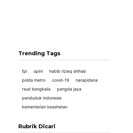
Trending Tags
fpi
opini
habib rizieq shihab
polda metro
covid-19
narapidana
rsud bengkalis
pangda jaya
penduduk indonesia
kementerian kesehatan
Rubrik Dicari