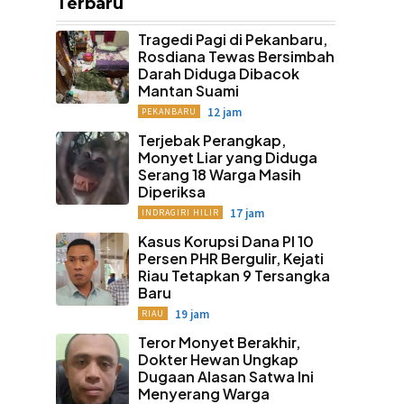
Terbaru
Tragedi Pagi di Pekanbaru,
Rosdiana Tewas Bersimbah
Darah Diduga Dibacok
Mantan Suami
12 jam
PEKANBARU
Terjebak Perangkap,
Monyet Liar yang Diduga
Serang 18 Warga Masih
Diperiksa
17 jam
INDRAGIRI HILIR
Kasus Korupsi Dana PI 10
Persen PHR Bergulir, Kejati
Riau Tetapkan 9 Tersangka
Baru
19 jam
RIAU
Teror Monyet Berakhir,
Dokter Hewan Ungkap
Dugaan Alasan Satwa Ini
Menyerang Warga