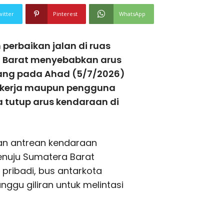
witter
Pinterest
WhatsApp
erbaikan jalan di ruas
a Barat menyebabkan arus
jang pada Ahad (5/7/2026)
ekerja maupun pengguna
 tutup arus kendaraan di
an antrean kendaraan
menuju Sumatera Barat
pribadi, bus antarkota
ggu giliran untuk melintasi