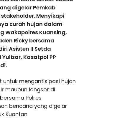
yang digelar Pemkab
stakeholder. Menyikapi
inya curah hujan dalam
ng Wakapolres Kuansing,
Raden Ricky bersama
ri Asisten II Setda
Yulizar, Kasatpol PP
di.
 untuk mengantisipasi hujan
jir maupun longsor di
 bersama Polres
an bencana yang digelar
uk Kuantan.