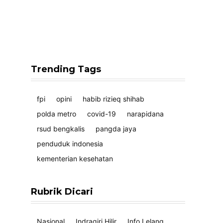
Trending Tags
fpi
opini
habib rizieq shihab
polda metro
covid-19
narapidana
rsud bengkalis
pangda jaya
penduduk indonesia
kementerian kesehatan
Rubrik Dicari
Nasional
Indragiri Hilir
Info Lelang