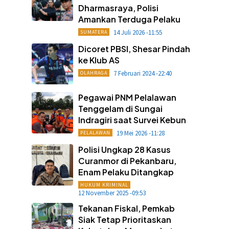
Dharmasraya, Polisi
Amankan Terduga Pelaku
14 Juli 2026 -11:55
SUMATERA
Dicoret PBSI, Shesar Pindah
ke Klub AS
7 Februari 2024 -22:40
OLAHRAGA
Pegawai PNM Pelalawan
Tenggelam di Sungai
Indragiri saat Survei Kebun
19 Mei 2026 -11:28
PELALAWAN
Polisi Ungkap 28 Kasus
Curanmor di Pekanbaru,
Enam Pelaku Ditangkap
HUKUM KRIMINAL
12 November 2025 -09:53
Tekanan Fiskal, Pemkab
Siak Tetap Prioritaskan