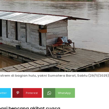
trem di bagian hulu, yakni Sumatera Barat, Sabtu (29/11/2025)
witter
Pinterest
WhatsApp
pasi bencana akibat cuaca