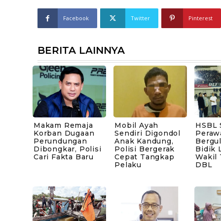
Facebook
Twitter
Pinterest
BERITA LAINNYA
Makam Remaja
Mobil Ayah
HSBL 
Korban Dugaan
Sendiri Digondol
Peraw
Perundungan
Anak Kandung,
Bergul
Dibongkar, Polisi
Polisi Bergerak
Bidik 
Cari Fakta Baru
Cepat Tangkap
Wakil
Pelaku
DBL