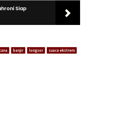
ahroni Siap
cana
banjir
longsor
cuaca ekstrem