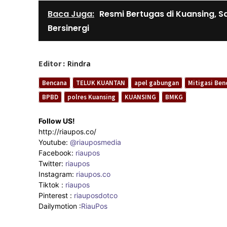
Baca Juga:
Resmi Bertugas di Kuansing, S
Bersinergi
Editor :
Rindra
Bencana
TELUK KUANTAN
apel gabungan
Mitigasi Ben
BPBD
polres Kuansing
KUANSING
BMKG
Follow US!
http://riaupos.co/
Youtube:
@riauposmedia
Facebook:
riaupos
Twitter:
riaupos
Instagram:
riaupos.co
Tiktok :
riaupos
Pinterest :
riauposdotco
Dailymotion :
RiauPos