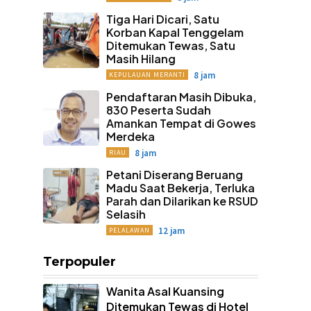
Tiga Hari Dicari, Satu
Korban Kapal Tenggelam
Ditemukan Tewas, Satu
Masih Hilang
8 jam
KEPULAUAN MERANTI
Pendaftaran Masih Dibuka,
830 Peserta Sudah
Amankan Tempat di Gowes
Merdeka
8 jam
RIAU
Petani Diserang Beruang
Madu Saat Bekerja, Terluka
Parah dan Dilarikan ke RSUD
Selasih
12 jam
PELALAWAN
Terpopuler
Wanita Asal Kuansing
Ditemukan Tewas di Hotel