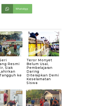
WhatsApp
Seri
Teror Monyet
ang Resmi
Belum Usai,
ir, Siak
Pembelajaran
Lahirkan
Daring
 Tangguh ke
Diterapkan Demi
Keselamatan
Siswa