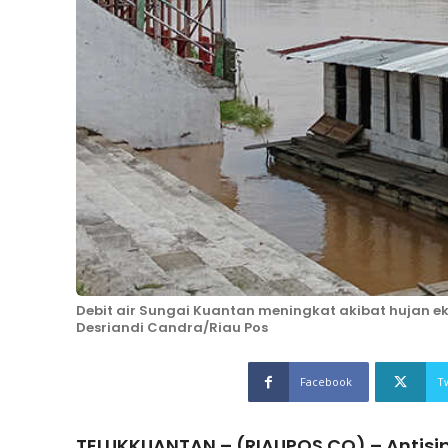
Debit air Sungai Kuantan meningkat akibat hujan eks
Desriandi Candra/Riau Pos
Facebook
T
TELUKKUANTAN – (RIAUPOS.CO) – Antisi