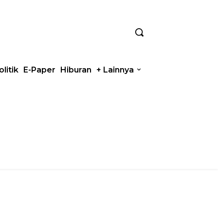
olitik
E-Paper
Hiburan
+ Lainnya