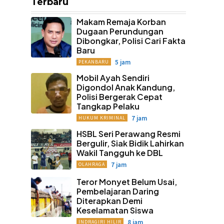
Terbaru
Makam Remaja Korban
Dugaan Perundungan
Dibongkar, Polisi Cari Fakta
Baru
5 jam
PEKANBARU
Mobil Ayah Sendiri
Digondol Anak Kandung,
Polisi Bergerak Cepat
Tangkap Pelaku
7 jam
HUKUM KRIMINAL
HSBL Seri Perawang Resmi
Bergulir, Siak Bidik Lahirkan
Wakil Tangguh ke DBL
7 jam
OLAHRAGA
Teror Monyet Belum Usai,
Pembelajaran Daring
Diterapkan Demi
Keselamatan Siswa
8 jam
INDRAGIRI HILIR